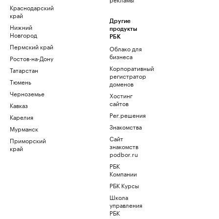
Краснодарский
край
Другие
Нижний
продукты
Новгород
РБК
Пермский край
Облако для
бизнеса
Ростов-на-Дону
Корпоративный
Татарстан
регистратор
Тюмень
доменов
Черноземье
Хостинг
сайтов
Кавказ
Рег.решения
Карелия
Знакомства
Мурманск
Сайт
Приморский
знакомств
край
podbor.ru
РБК
Компании
РБК Курсы
Школа
управления
РБК