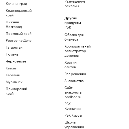
Размещение
Калининград
рекламы
Краснодарский
край
Другие
Нижний
продукты
Новгород
РБК
Пермский край
Облако для
бизнеса
Ростов-на-Дону
Корпоративный
Татарстан
регистратор
Тюмень
доменов
Черноземье
Хостинг
сайтов
Кавказ
Рег.решения
Карелия
Знакомства
Мурманск
Сайт
Приморский
знакомств
край
podbor.ru
РБК
Компании
РБК Курсы
Школа
управления