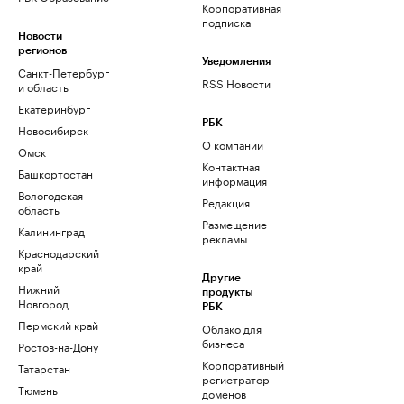
Корпоративная
подписка
Новости
регионов
Уведомления
Санкт-Петербург
RSS Новости
и область
Екатеринбург
РБК
Новосибирск
О компании
Омск
Контактная
Башкортостан
информация
Вологодская
Редакция
область
Размещение
Калининград
рекламы
Краснодарский
край
Другие
Нижний
продукты
Новгород
РБК
Пермский край
Облако для
бизнеса
Ростов-на-Дону
Корпоративный
Татарстан
регистратор
Тюмень
доменов