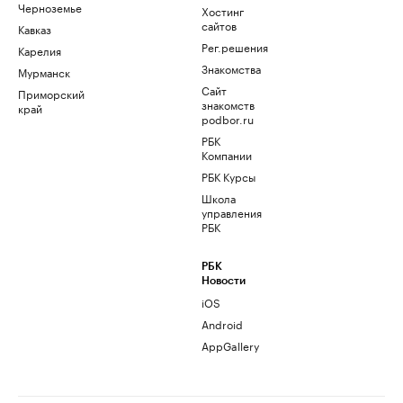
Черноземье
Хостинг
сайтов
Кавказ
Рег.решения
Карелия
Знакомства
Мурманск
Сайт
Приморский
знакомств
край
podbor.ru
РБК
Компании
РБК Курсы
Школа
управления
РБК
РБК
Новости
iOS
Android
AppGallery