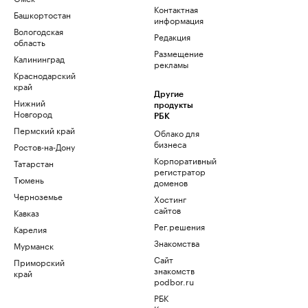
Контактная
Башкортостан
информация
Вологодская
Редакция
область
Размещение
Калининград
рекламы
Краснодарский
край
Другие
Нижний
продукты
Новгород
РБК
Пермский край
Облако для
бизнеса
Ростов-на-Дону
Корпоративный
Татарстан
регистратор
Тюмень
доменов
Черноземье
Хостинг
сайтов
Кавказ
Рег.решения
Карелия
Знакомства
Мурманск
Сайт
Приморский
знакомств
край
podbor.ru
РБК