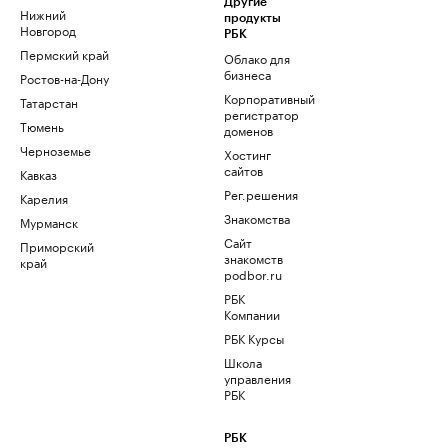
Другие
Нижний
продукты
Новгород
РБК
Пермский край
Облако для
бизнеса
Ростов-на-Дону
Корпоративный
Татарстан
регистратор
Тюмень
доменов
Черноземье
Хостинг
сайтов
Кавказ
Рег.решения
Карелия
Знакомства
Мурманск
Сайт
Приморский
знакомств
край
podbor.ru
РБК
Компании
РБК Курсы
Школа
управления
РБК
РБК