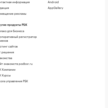
нтактная информация
Android
дакция
AppGallery
змещение рекламы
угие продукты РБК
лако для бизнеса
рпоративный регистратор
менов
стинг сайтов
г.решения
акомства
йт знакомств podbor.ru
К Компании
К Курсы
ола управления РБК