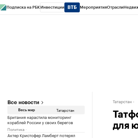
Подписка на РБК
Инвестиции
Мероприятия
Отрасли
Недви
РБК Life
Тренды
Визионеры
Национальные проекты
Город
Стиль
Кр
Спецпроекты СПб
Конференции СПб
Спецпроекты
Проверка конт
Татарстан
Все новости
Татарстан
Весь мир
Татф
Британия нарастила мониторинг
кораблей России у своих берегов
для 
Политика
Актер Кристофер Ламберт потерял