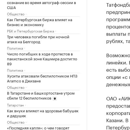
сознание во время автограф-сессии в
Татфондб
США
предприн
Общество
программ
Как Петербургская биржа влияет на
бизнес и экономику
проценто
РБК и Петербургская Биржа
выплаты п
Три человека погибли при ночной
рублях, т
атаке на Белгород
Политика
Число погибших в ходе протестов в
Возможно
пакистанской зоне Кашмира достигло
линейки.
89
есть выбо
Политика
Хуситы атаковали беспилотником НПЗ
опции «с 
Aramco в Джизане
денежных 
Общество
В Татарстане и Башкортостане утром
ОАО «АИКБ
сбили 12 беспилотников
предоста
Татарстан
Как внуки влияют на здоровье бабушек
корпорати
и дедушек
Казани. В
Общество
Петербур
«Последняя капля»: о чем говорят