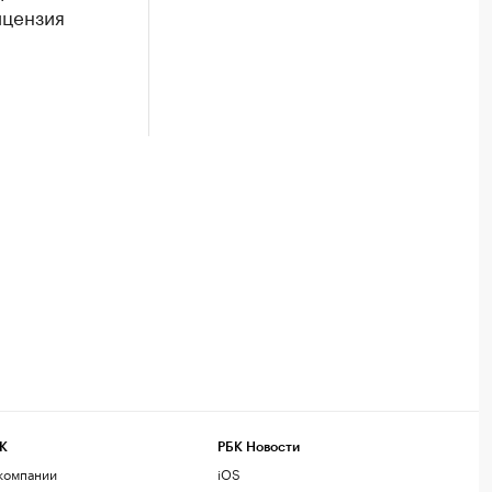
ицензия
К
РБК Новости
компании
iOS