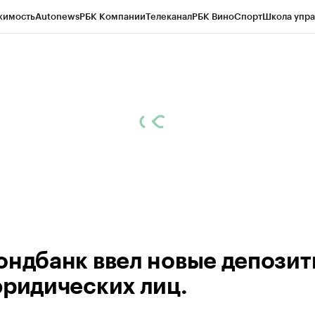
жимость
Autonews
РБК Компании
Телеканал
РБК Вино
Спорт
Школа упра
ипто
РБК Бизнес-среда
Дискуссионный клуб
Исследования
Кредитные 
рагентов
Политика
Экономика
Бизнес
Технологии и медиа
Финансы
Рын
ондбанк ввел новые депози
юридических лиц.