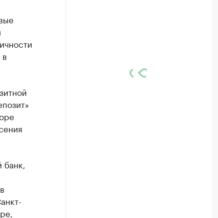
вые
и
дичности
 в
зитной
епозит»
боре
сения
 банк,
в
анкт-
ре,