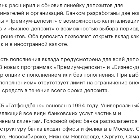
анк расширил и обновил линейку депозитов для
имателей и организаций. Банком разработаны две но
ы «Премиум-депозит» с возможностью капитализаци
в и «Бизнес-депозит» с возможностью выбора перио
роцентов. Оба депозита позволяют открыть вклад как
ак и в иностранной валюте.
сть пополнения вклада предусмотрена для всей депо
 В новых программах «Премиум-депозит» и «Бизнес-д
р опции с пополнением или без пополнения. При вы
пополнением» отсутствует лимит на ограничение вне
средств в течение всего срока депозита.
 «Татфондбанк» основан в 1994 году. Универсальный
вляющий все виды банковских услуг частным и
вным клиентам. Головной офис банка располагается 
 структуру банка входят офисы и филиалы в Москве, С
ге, Новосибирске, Нижнем Новгороде, Сургуте, Сама