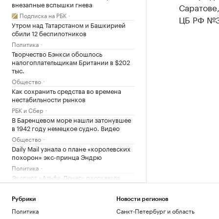
внезапные вспышки гнева
Саратове
Подписка на РБК
ЦБ РФ №30
Утром над Татарстаном и Башкирией
сбили 12 беспилотников
Политика
Творчество Бэнкси обошлось
налогоплательщикам Британии в $202
тыс.
Общество
Как сохранить средства во времена
нестабильности рынков
РБК и Сбер
В Баренцевом море нашли затонувшее
в 1942 году немецкое судно. Видео
Общество
Daily Mail узнала о плане «королевских
похорон» экс-принца Эндрю
Политика
Эксперт «Альфа-Денег» рассказала,
стоит ли брать кредит на отпуск
Инвестиции
Рубрики
Новости регионов
Миллиардеры скупают и строят
Политика
Санкт-Петербург и область
бункеры. Чего они боятся и куда хотят