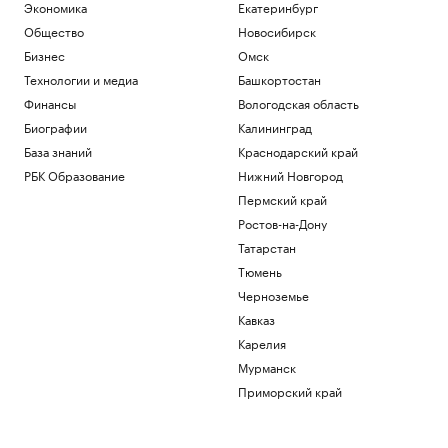
бежать
Экономика
Екатеринбург
Подписка на РБК
Общество
Новосибирск
В Иране впервые за пять месяцев
Бизнес
Омск
показали кадры с Моджтабой Хаменеи.
Технологии и медиа
Башкортостан
Видео
Финансы
Вологодская область
Политика
Как облигационный долг помог решить
Биографии
Калининград
задачи реального бизнеса. Кейсы
База знаний
Краснодарский край
РБК и МСП Банк
РБК Образование
Нижний Новгород
Военная операция на Украине. Онлайн
Пермский край
Политика
Ростов-на-Дону
Почему инвесторы выбирают офисы в
оживленных районах Москвы
Татарстан
РБК и Upside
Тюмень
Черноземье
Загрузить еще
Кавказ
Карелия
Мурманск
Приморский край