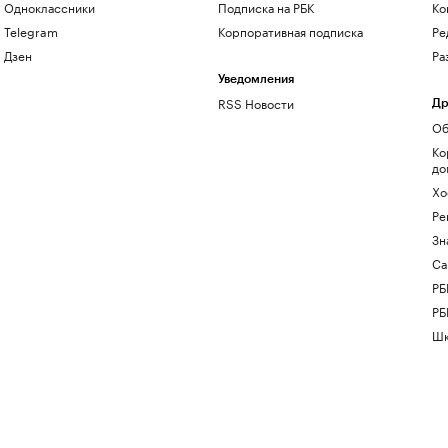
Одноклассники
Подписка на РБК
Ко
Telegram
Корпоративная подписка
Ре
Дзен
Ра
Уведомления
RSS Новости
Др
Об
Ко
до
Хо
Ре
Зн
Са
РБ
РБ
Шк