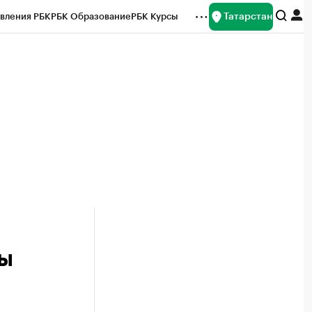
Татарстан
вления РБК
РБК Образование
РБК Курсы
рейтинги
Франшизы
Газета
ок наличной валюты
ты