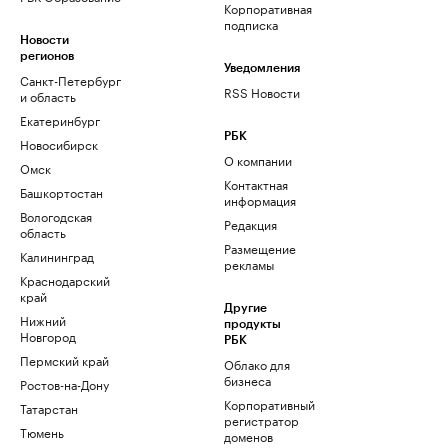
Корпоративная
подписка
Новости
регионов
Уведомления
Санкт-Петербург
RSS Новости
и область
Екатеринбург
РБК
Новосибирск
О компании
Омск
Контактная
Башкортостан
информация
Вологодская
Редакция
область
Размещение
Калининград
рекламы
Краснодарский
край
Другие
Нижний
продукты
Новгород
РБК
Пермский край
Облако для
бизнеса
Ростов-на-Дону
Корпоративный
Татарстан
регистратор
Тюмень
доменов