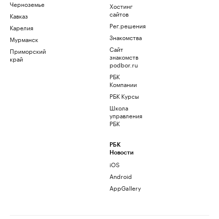
Черноземье
Хостинг
сайтов
Кавказ
Рег.решения
Карелия
Знакомства
Мурманск
Сайт
Приморский
знакомств
край
podbor.ru
РБК
Компании
РБК Курсы
Школа
управления
РБК
РБК
Новости
iOS
Android
AppGallery