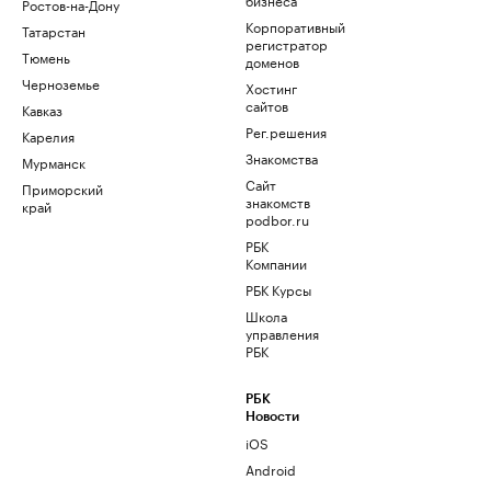
Ростов-на-Дону
Корпоративный
Татарстан
регистратор
Тюмень
доменов
Черноземье
Хостинг
сайтов
Кавказ
Рег.решения
Карелия
Знакомства
Мурманск
Сайт
Приморский
знакомств
край
podbor.ru
РБК
Компании
РБК Курсы
Школа
управления
РБК
РБК
Новости
iOS
Android