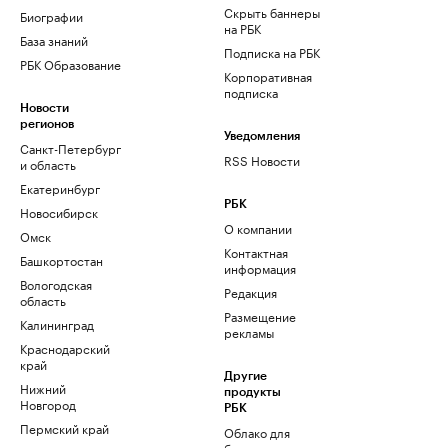
Скрыть баннеры
Биографии
на РБК
База знаний
Подписка на РБК
РБК Образование
Корпоративная
подписка
Новости
регионов
Уведомления
Санкт-Петербург
RSS Новости
и область
Екатеринбург
РБК
Новосибирск
О компании
Омск
Контактная
Башкортостан
информация
Вологодская
Редакция
область
Размещение
Калининград
рекламы
Краснодарский
край
Другие
Нижний
продукты
Новгород
РБК
Пермский край
Облако для
бизнеса