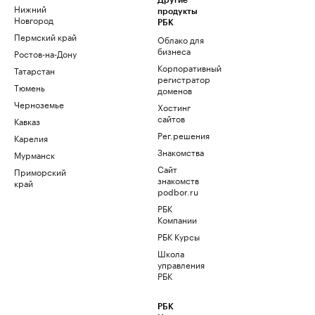
Другие
Нижний
продукты
Новгород
РБК
Пермский край
Облако для
бизнеса
Ростов-на-Дону
Корпоративный
Татарстан
регистратор
Тюмень
доменов
Черноземье
Хостинг
сайтов
Кавказ
Рег.решения
Карелия
Знакомства
Мурманск
Сайт
Приморский
знакомств
край
podbor.ru
РБК
Компании
РБК Курсы
Школа
управления
РБК
РБК