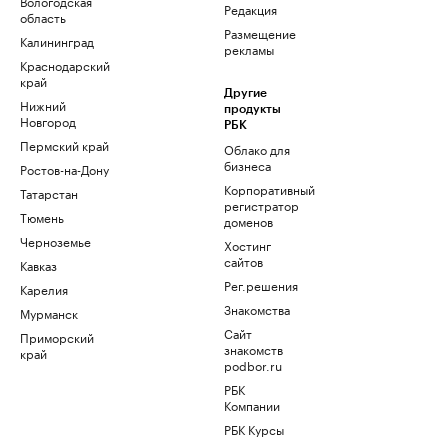
Вологодская
Редакция
область
Размещение
Калининград
рекламы
Краснодарский
край
Другие
Нижний
продукты
Новгород
РБК
Пермский край
Облако для
бизнеса
Ростов-на-Дону
Корпоративный
Татарстан
регистратор
Тюмень
доменов
Черноземье
Хостинг
сайтов
Кавказ
Рег.решения
Карелия
Знакомства
Мурманск
Сайт
Приморский
знакомств
край
podbor.ru
РБК
Компании
РБК Курсы