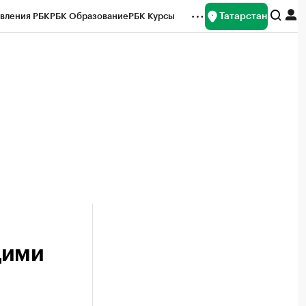
Татарстан
вления РБК
РБК Образование
РБК Курсы
рейтинги
Франшизы
Газета
ок наличной валюты
щими