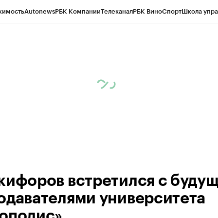
жимость
Autonews
РБК Компании
Телеканал
РБК Вино
Спорт
Школа упра
ипто
РБК Бизнес-среда
Дискуссионный клуб
Исследования
Кредитные 
рагентов
Политика
Экономика
Бизнес
Технологии и медиа
Финансы
Рын
кифоров встретился с буду
одавателями университета
ополис».