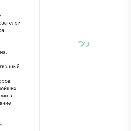
и
ователей
ба
на.
ственный
оров.
жнейших
сии в
дание
й