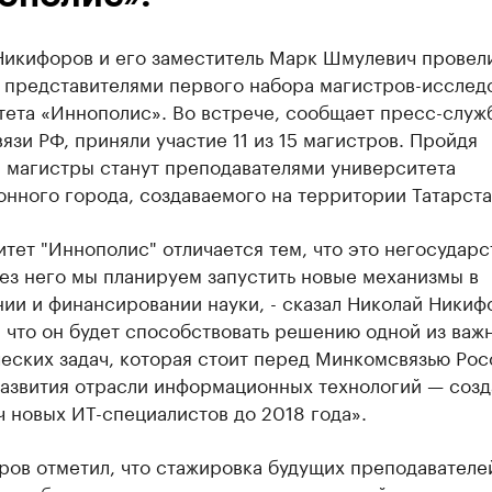
Никифоров и его заместитель Марк Шмулевич провел
с представителями первого набора магистров-исслед
тета «Иннополис». Во встрече, сообщает пресс-служ
зи РФ, приняли участие 11 из 15 магистров. Пройдя
, магистры станут преподавателями университета
нного города, создаваемого на территории Татарста
тет "Иннополис" отличается тем, что это негосудар
рез него мы планируем запустить новые механизмы в
ии и финансировании науки, - сказал Николай Никиф
 что он будет способствовать решению одной из ва
еских задач, которая стоит перед Минкомсвязью Рос
развития отрасли информационных технологий — соз
 новых ИТ-специалистов до 2018 года».
ров отметил, что стажировка будущих преподавателе