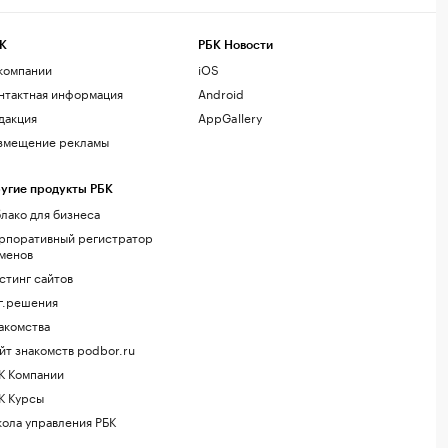
К
РБК Новости
компании
iOS
нтактная информация
Android
дакция
AppGallery
змещение рекламы
угие продукты РБК
лако для бизнеса
рпоративный регистратор
менов
стинг сайтов
г.решения
акомства
йт знакомств podbor.ru
К Компании
К Курсы
ола управления РБК