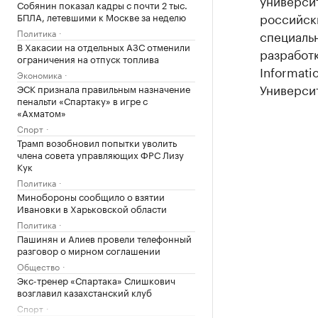
универси
Собянин показал кадры с почти 2 тыс.
российск
БПЛА, летевшими к Москве за неделю
Политика
специаль
В Хакасии на отдельных АЗС отменили
разработк
ограничения на отпуск топлива
Informati
Экономика
Универси
ЭСК признала правильным назначение
пенальти «Спартаку» в игре с
«Ахматом»
Спорт
Трамп возобновил попытки уволить
члена совета управляющих ФРС Лизу
Кук
Политика
Минобороны сообщило о взятии
Ивановки в Харьковской области
Политика
Пашинян и Алиев провели телефонный
разговор о мирном соглашении
Общество
Экс-тренер «Спартака» Слишкович
возглавил казахстанский клуб
Спорт