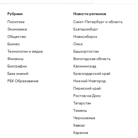
Пожар на Ильском НПЗ после падения
обломков БПЛА потушили
Политика
Рубрики
Новости регионов
Мосгорсуд взыскал ₽654 тыс. за залив
Политика
Санкт-Петербург и область
квартиры из-за кошки, открывшей кран
Экономика
Екатеринбург
Общество
Общество
Новосибирск
Армия США запустила сервис для
бронирования полигонов частными
Бизнес
Омск
компаниями
Технологии и медиа
Башкортостан
Политика
Финансы
Вологодская область
Собянин сообщил о 1984 дронах,
Биографии
Калининград
летевших в сторону Москвы с начала
августа
База знаний
Краснодарский край
Политика
РБК Образование
Нижний Новгород
Как испанские власти готовятся к
Пермский край
новому прорыву в Сеуту и Мелилью
Ростов-на-Дону
Политика
Татарстан
Загрузить еще
Тюмень
Черноземье
Кавказ
Карелия