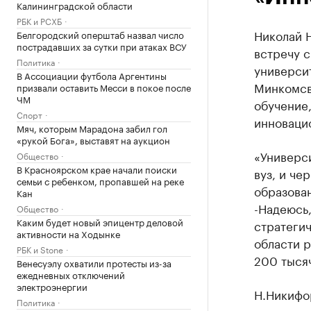
Калининградской области
РБК и РСХБ
Николай 
Белгородский оперштаб назвал число
пострадавших за сутки при атаках ВСУ
встречу 
Политика
универси
В Ассоциации футбола Аргентины
Минкомсвя
призвали оставить Месси в покое после
ЧМ
обучение
Спорт
инновацио
Мяч, которым Марадона забил гол
«рукой Бога», выставят на аукцион
«Универси
Общество
В Красноярском крае начали поиски
вуз, и че
семьи с ребенком, пропавшей на реке
образован
Кан
-Надеюсь,
Общество
Каким будет новый эпицентр деловой
стратегич
активности на Ходынке
области 
РБК и Stone
200 тысяч
Венесуэлу охватили протесты из-за
ежедневных отключений
электроэнергии
Н.Никифо
Политика