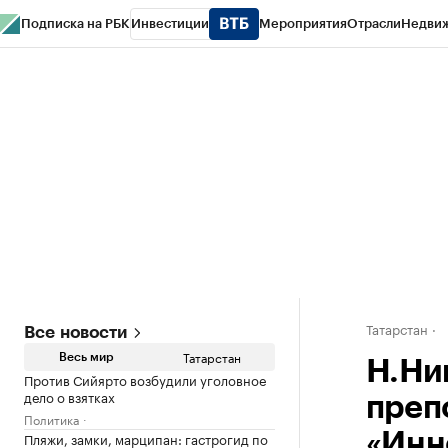
Подписка на РБК
Инвестиции
Мероприятия
Отрасли
Недви
РБК Life
Тренды
Визионеры
Национальные проекты
Город
Стиль
Кр
Спецпроекты СПб
Конференции СПб
Спецпроекты
Проверка конт
Татарстан
Все новости
Татарстан
Весь мир
Н.Ни
Против Сийярто возбудили уголовное
дело о взятках
преп
Политика
Пляжи, замки, марципан: гастрогид по
«Инн