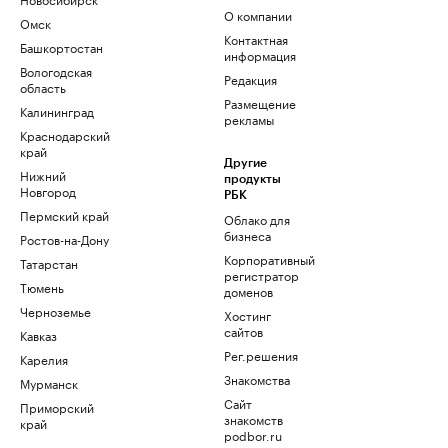
О компании
Омск
Контактная
Башкортостан
информация
Вологодская
Редакция
область
Размещение
Калининград
рекламы
Краснодарский
край
Другие
Нижний
продукты
Новгород
РБК
Пермский край
Облако для
бизнеса
Ростов-на-Дону
Корпоративный
Татарстан
регистратор
Тюмень
доменов
Черноземье
Хостинг
сайтов
Кавказ
Рег.решения
Карелия
Знакомства
Мурманск
Сайт
Приморский
знакомств
край
podbor.ru