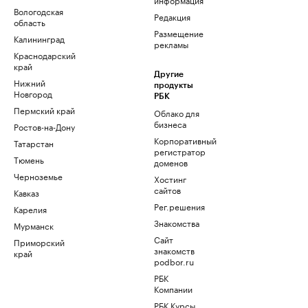
Вологодская
Редакция
область
Размещение
Калининград
рекламы
Краснодарский
край
Другие
Нижний
продукты
Новгород
РБК
Пермский край
Облако для
бизнеса
Ростов-на-Дону
Корпоративный
Татарстан
регистратор
Тюмень
доменов
Черноземье
Хостинг
сайтов
Кавказ
Рег.решения
Карелия
Знакомства
Мурманск
Сайт
Приморский
знакомств
край
podbor.ru
РБК
Компании
РБК Курсы