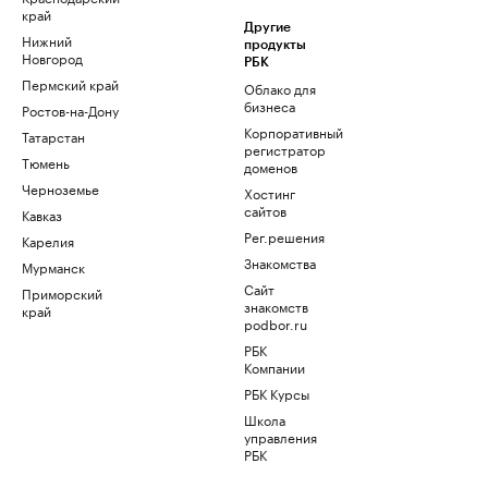
край
Другие
Нижний
продукты
Новгород
РБК
Пермский край
Облако для
бизнеса
Ростов-на-Дону
Корпоративный
Татарстан
регистратор
Тюмень
доменов
Черноземье
Хостинг
сайтов
Кавказ
Рег.решения
Карелия
Знакомства
Мурманск
Сайт
Приморский
знакомств
край
podbor.ru
РБК
Компании
РБК Курсы
Школа
управления
РБК