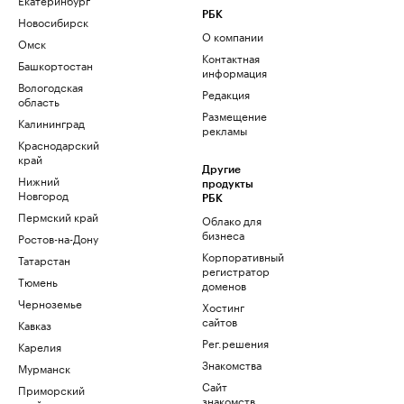
РБК
Новосибирск
О компании
Омск
Контактная
Башкортостан
информация
Вологодская
Редакция
область
Размещение
Калининград
рекламы
Краснодарский
край
Другие
Нижний
продукты
Новгород
РБК
Пермский край
Облако для
бизнеса
Ростов-на-Дону
Корпоративный
Татарстан
регистратор
Тюмень
доменов
Черноземье
Хостинг
сайтов
Кавказ
Рег.решения
Карелия
Знакомства
Мурманск
Сайт
Приморский
знакомств
край