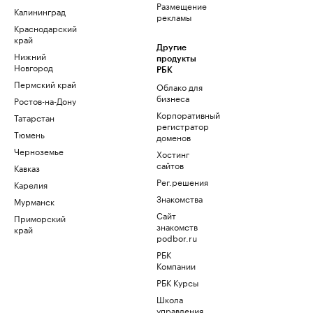
Размещение
Калининград
рекламы
Краснодарский
край
Другие
Нижний
продукты
Новгород
РБК
Пермский край
Облако для
бизнеса
Ростов-на-Дону
Корпоративный
Татарстан
регистратор
Тюмень
доменов
Черноземье
Хостинг
сайтов
Кавказ
Рег.решения
Карелия
Знакомства
Мурманск
Сайт
Приморский
знакомств
край
podbor.ru
РБК
Компании
РБК Курсы
Школа
управления