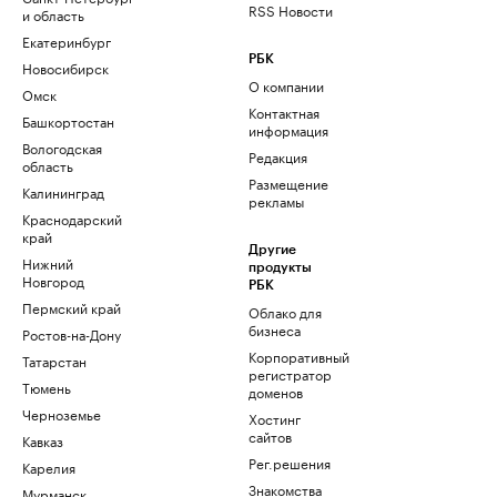
RSS Новости
и область
Екатеринбург
РБК
Новосибирск
О компании
Омск
Контактная
Башкортостан
информация
Вологодская
Редакция
область
Размещение
Калининград
рекламы
Краснодарский
край
Другие
Нижний
продукты
Новгород
РБК
Пермский край
Облако для
бизнеса
Ростов-на-Дону
Корпоративный
Татарстан
регистратор
Тюмень
доменов
Черноземье
Хостинг
сайтов
Кавказ
Рег.решения
Карелия
Знакомства
Мурманск