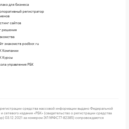
лако для бизнеса
рпоративный регистратор
менов
стинг сайтов
г.решения
акомства
йт знакомств podbor.ru
К Компании
К Курсы
ола управления РБК
регистрации средства массовой информации выдано Федеральной
и сетевого издания «РБК» (свидетельство о регистрации средства
ор) 03.12.2021 за номером ЭЛ №ФС77-82385) сопровождаются