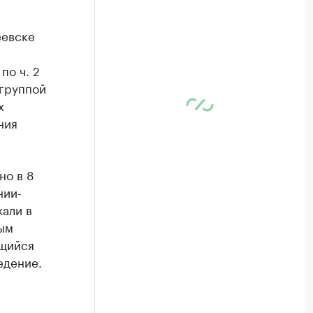
еевске
по ч. 2
 группой
х
ния
но в 8
нии-
жали в
ным
ящийся
едение.