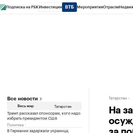
Подписка на РБК
Инвестиции
Мероприятия
Отрасли
Недви
РБК Life
Тренды
Визионеры
Национальные проекты
Город
Стиль
Кр
Спецпроекты СПб
Конференции СПб
Спецпроекты
Проверка конт
Татарстан
Все новости
Татарстан
Весь мир
На з
Трамп рассказал спонсорам, кого надо
избрать президентом США
осуж
Политика
В Германии задержали украинца,
за по