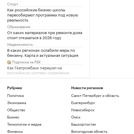
Спорт
Как российские бизнес-школы
пересобирают программы под новую
реальность
Образование
От каких материалов при ремонте дома
стоит отказаться в 2026 году
Недвижимость
В каких регионах ослабили меры по
бензину. Карта и актуальная ситуация
Подписка на РБК
Как Газпромбанк перешел на
российскую систему управления
базами данных
РБК и Postgres Pro
Рубрики
Новости регионов
Оверчук сообщил, что товарооборот
России и Армении снизился на две
Политика
Санкт-Петербург и область
трети
Экономика
Екатеринбург
Политика
Общество
Новосибирск
В вузы по квоте прошли почти 42 тыс.
Бизнес
Омск
участников спецоперации и их детей
Технологии и медиа
Башкортостан
Общество
Почему наш мозг саботирует
Финансы
Вологодская область