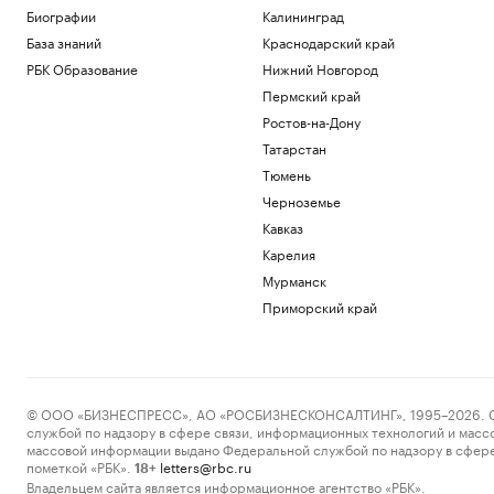
долгосрочные цели и что с этим делать
Биографии
Калининград
Образование
База знаний
Краснодарский край
На НПЗ в Ярославской области возник
РБК Образование
Нижний Новгород
пожар после крупной атаки дронов
Пермский край
Политика
Военная операция на Украине. Главное
Ростов-на-Дону
Политика
Татарстан
ИИ компании Meta во время
Тюмень
тестирования взломал систему другой
Черноземье
компании
Кавказ
Технологии и медиа
В аэропортах Татарстана сняли
Карелия
ограничения на полеты
Мурманск
Татарстан
Приморский край
Загрузить еще
© ООО «БИЗНЕСПРЕСС», АО «РОСБИЗНЕСКОНСАЛТИНГ», 1995–2026. Сообщ
службой по надзору в сфере связи, информационных технологий и масс
массовой информации выдано Федеральной службой по надзору в сфере
пометкой «РБК».
letters@rbc.ru
18+
Владельцем сайта является информационное агентство «РБК».