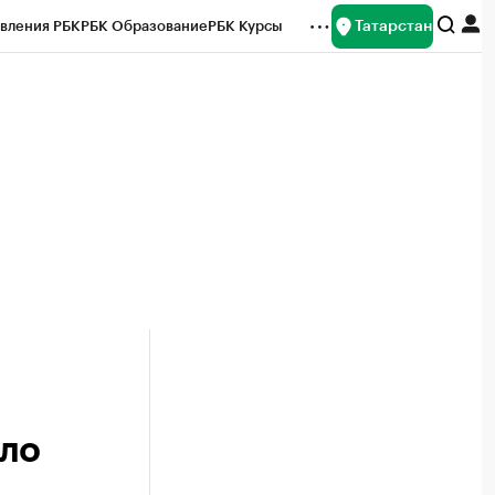
Татарстан
вления РБК
РБК Образование
РБК Курсы
рейтинги
Франшизы
Газета
ок наличной валюты
ело