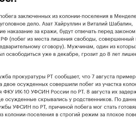
 побега заключенных из колонии-поселения в Мендел
уголовное дело. Азат Хайруллин и Виталий Шабалин,
е наказание за кражи, будут отвечать перед законом 
К РФ (побег из места лишения свободы, совершенный
едварительному сговору). Мужчинам, один из которы
л освободиться уже в декабре, грозит до 8 лет лише
жба прокуратуры РТ сообщает, что 7 августа пример
а двое осужденных совершили побег из участка коло
 ФКУ ИК-10 УФСИН России по РТ. 8 августа их задер
де осужденные скрывались у родственников. По дан
ужбы УФСИН по РТ, причиной побега мог стать готов
з колонии-поселения в строгий режим за плохое пов