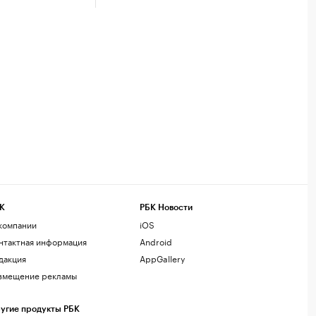
К
РБК Новости
компании
iOS
нтактная информация
Android
дакция
AppGallery
змещение рекламы
угие продукты РБК