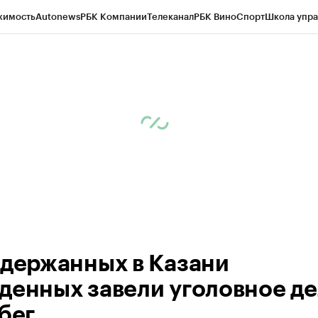
жимость
Autonews
РБК Компании
Телеканал
РБК Вино
Спорт
Школа упра
ипто
РБК Бизнес-среда
Дискуссионный клуб
Исследования
Кредитные 
рагентов
Политика
Экономика
Бизнес
Технологии и медиа
Финансы
Рын
адержанных в Казани
денных завели уголовное д
бег.