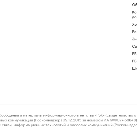
Об
Ко
до
Хо
Ре
Зн
Са
РБ
РБ
Шк
ения и материалы информационного агентства «РБК» (свидетельство о 
овых коммуникаций (Роскомнадзор) 09.12.2015 за номером ИА №ФС77-63848) 
 связи, информационных технологий и массовых коммуникаций (Роскомнадз