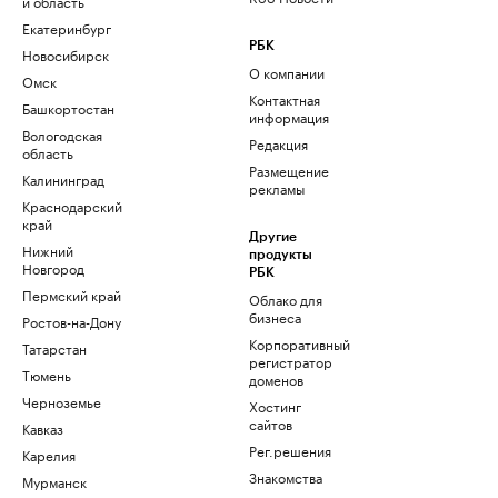
и область
Екатеринбург
РБК
Новосибирск
О компании
Омск
Контактная
Башкортостан
информация
Вологодская
Редакция
область
Размещение
Калининград
рекламы
Краснодарский
край
Другие
Нижний
продукты
Новгород
РБК
Пермский край
Облако для
бизнеса
Ростов-на-Дону
Корпоративный
Татарстан
регистратор
Тюмень
доменов
Черноземье
Хостинг
сайтов
Кавказ
Рег.решения
Карелия
Знакомства
Мурманск