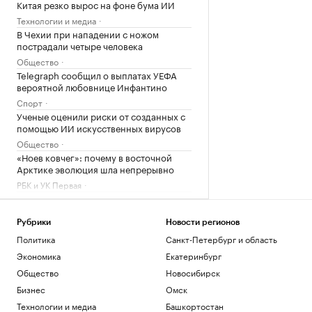
Китая резко вырос на фоне бума ИИ
Технологии и медиа
В Чехии при нападении с ножом
пострадали четыре человека
Общество
Telegraph сообщил о выплатах УЕФА
вероятной любовнице Инфантино
Спорт
Ученые оценили риски от созданных с
помощью ИИ искусственных вирусов
Общество
«Ноев ковчег»: почему в восточной
Арктике эволюция шла непрерывно
РБК и УК Первая
Сооснователь Wikipedia назвал ее
рупором пропаганды под эгидой ЦРУ
Рубрики
Новости регионов
Технологии и медиа
Зеленский встретился с президентом
Политика
Санкт-Петербург и область
Сербии Вучичем
Экономика
Екатеринбург
Политика
Общество
Новосибирск
Как устроены приватные террасы в
Бизнес
Омск
квартирах «Серии плюс»
Технологии и медиа
Башкортостан
РБК и ПИК Серия плюс