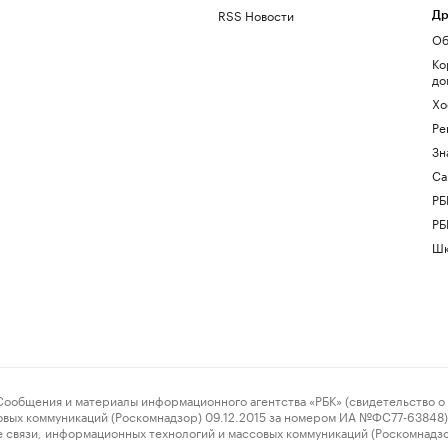
RSS Новости
Др
Об
Ко
до
Хо
Ре
Зн
Са
РБ
РБ
Шк
ения и материалы информационного агентства «РБК» (свидетельство о 
овых коммуникаций (Роскомнадзор) 09.12.2015 за номером ИА №ФС77-63848) 
 связи, информационных технологий и массовых коммуникаций (Роскомнадз