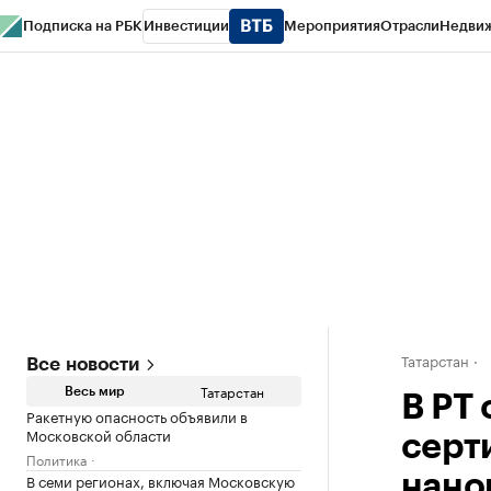
Подписка на РБК
Инвестиции
Мероприятия
Отрасли
Недви
РБК Life
Тренды
Визионеры
Национальные проекты
Город
Стиль
Кр
Спецпроекты СПб
Конференции СПб
Спецпроекты
Проверка конт
Татарстан
Все новости
Татарстан
Весь мир
В РТ
Ракетную опасность объявили в
Московской области
серт
Политика
В семи регионах, включая Московскую
нано