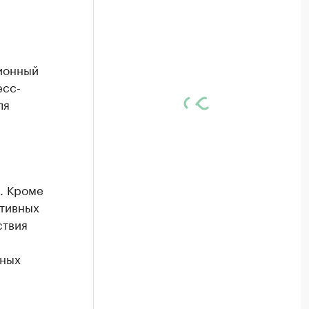
ионный
есс-
ля
. Кроме
ативных
ствия
нных