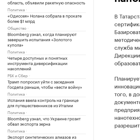
область, объявили ракетную опасность
Политика
В Татарст
«Одиссея» Нолана собрала в прокате
более $1 млрд
сертифик
Общество
Базирова
Bloomberg узнал, когда планируют
методиче
завершить испытания «Золотого
купола»
служба м
Политика
Дирекции
Четыре доступных и понятных
образова
инструмента диверсификации
накоплений
РБК и Сбер
Планирует
Трамп попросил уйти с заседания
инноваци
Госдепа раньше, чтобы «вести войну»
того, в 
Политика
Испания ввела контроль на границе
документ
для путешественников из Италии
предприя
Политика
нанотехн
Bloomberg узнал, что Украине грозит
обвал экспорта зерна
разрешит
Политика
Экспорт синтетических алмазов из