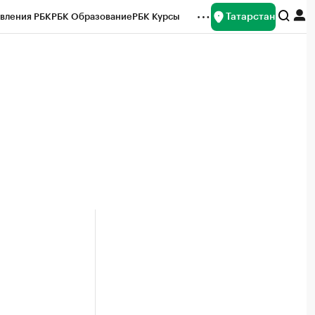
Татарстан
вления РБК
РБК Образование
РБК Курсы
рейтинги
Франшизы
Газета
ок наличной валюты