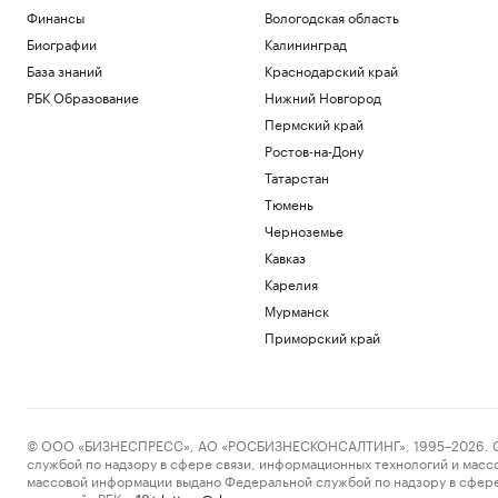
Экс-президент Финляндии усомнился в
Финансы
Вологодская область
сценарии нападения России на НАТО
Биографии
Калининград
Политика
База знаний
Краснодарский край
Глава «Эксмо» назвал книгу, которая
РБК Образование
Нижний Новгород
поможет стать «лучшей версией себя»
Пермский край
РАДИО
Общество
Ростов-на-Дону
Мадьяр ответил на вопрос, останется
Татарстан
ли «Росатом» подрядчиком на
Тюмень
«Пакш-2»
Политика
Черноземье
Росфинмониторинг рассказал, как
Кавказ
помог выявить криптомошенников в
Карелия
Москве
Мурманск
Политика
Приморский край
Загрузить еще
© ООО «БИЗНЕСПРЕСС», АО «РОСБИЗНЕСКОНСАЛТИНГ», 1995–2026. Сообщ
службой по надзору в сфере связи, информационных технологий и масс
массовой информации выдано Федеральной службой по надзору в сфере
пометкой «РБК».
letters@rbc.ru