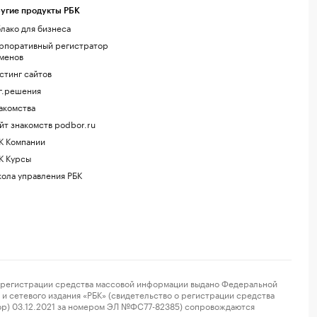
угие продукты РБК
лако для бизнеса
рпоративный регистратор
менов
стинг сайтов
г.решения
акомства
йт знакомств podbor.ru
К Компании
К Курсы
ола управления РБК
регистрации средства массовой информации выдано Федеральной
и сетевого издания «РБК» (свидетельство о регистрации средства
ор) 03.12.2021 за номером ЭЛ №ФС77-82385) сопровождаются