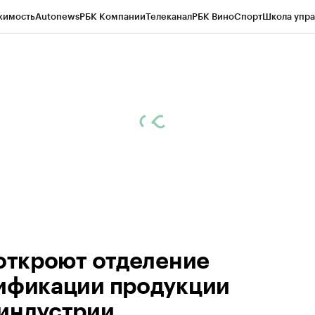
жимость
Autonews
РБК Компании
Телеканал
РБК Вино
Спорт
Школа упра
ипто
РБК Бизнес-среда
Дискуссионный клуб
Исследования
Кредитные 
рагентов
Политика
Экономика
Бизнес
Технологии и медиа
Финансы
Рын
 откроют отделение
ификации продукции
индустрии.