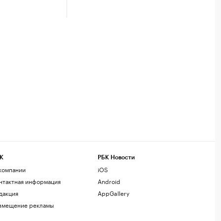
К
РБК Новости
компании
iOS
нтактная информация
Android
дакция
AppGallery
змещение рекламы