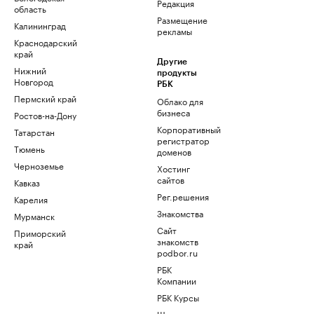
Редакция
область
Размещение
Калининград
рекламы
Краснодарский
край
Другие
Нижний
продукты
Новгород
РБК
Пермский край
Облако для
бизнеса
Ростов-на-Дону
Корпоративный
Татарстан
регистратор
Тюмень
доменов
Черноземье
Хостинг
сайтов
Кавказ
Рег.решения
Карелия
Знакомства
Мурманск
Сайт
Приморский
знакомств
край
podbor.ru
РБК
Компании
РБК Курсы
Школа