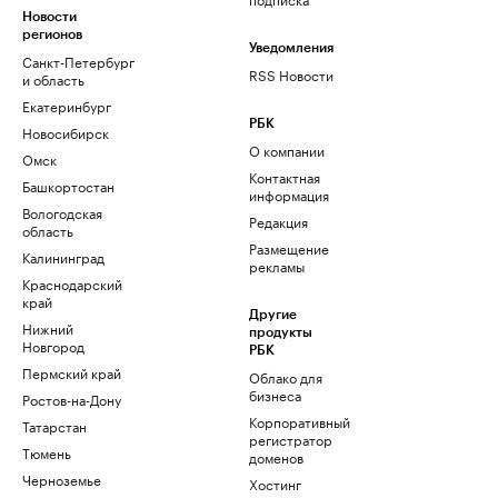
Новости
регионов
Уведомления
Санкт-Петербург
RSS Новости
и область
Екатеринбург
РБК
Новосибирск
О компании
Омск
Контактная
Башкортостан
информация
Вологодская
Редакция
область
Размещение
Калининград
рекламы
Краснодарский
край
Другие
Нижний
продукты
Новгород
РБК
Пермский край
Облако для
бизнеса
Ростов-на-Дону
Корпоративный
Татарстан
регистратор
Тюмень
доменов
Черноземье
Хостинг