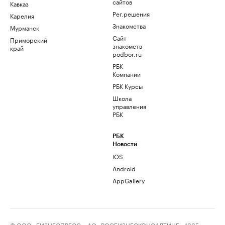
сайтов
Кавказ
Рег.решения
Карелия
Знакомства
Мурманск
Сайт
Приморский
знакомств
край
podbor.ru
РБК
Компании
РБК Курсы
Школа
управления
РБК
РБК
Новости
iOS
Android
AppGallery
© ООО «БИЗНЕСПРЕСС», АО «РОСБИЗНЕСКОНСАЛТИНГ», 1995–