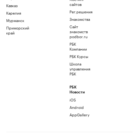
сайтов
Кавказ
Рег.решения
Карелия
Знакомства
Мурманск
Сайт
Приморский
знакомств
край
podbor.ru
РБК
Компании
РБК Курсы
Школа
управления
РБК
РБК
Новости
iOS
Android
AppGallery