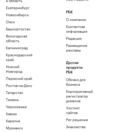
и область
Екатеринбург
РБК
Новосибирск
О компании
Омск
Контактная
Башкортостан
информация
Вологодская
Редакция
область
Размещение
Калининград
рекламы
Краснодарский
край
Другие
Нижний
продукты
Новгород
РБК
Пермский край
Облако для
бизнеса
Ростов-на-Дону
Корпоративный
Татарстан
регистратор
Тюмень
доменов
Черноземье
Хостинг
сайтов
Кавказ
Рег.решения
Карелия
Знакомства
Мурманск