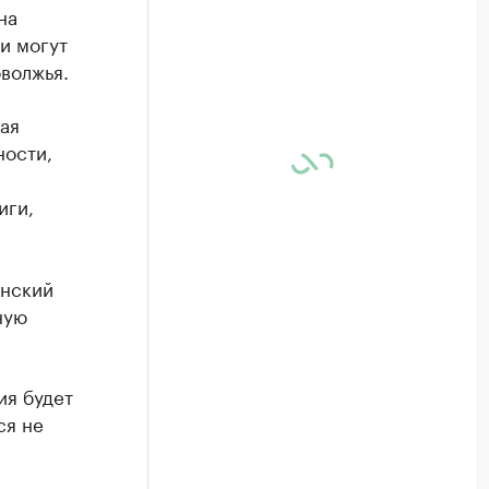
на
и могут
волжья.
ая
ности,
иги,
анский
ную
ия будет
ся не
е