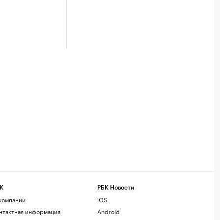
К
РБК Новости
компании
iOS
нтактная информация
Android