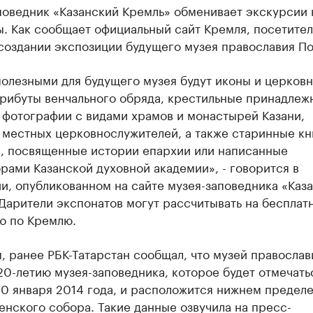
поведник «Казанский Кремль» обменивает экскурсии 
. Как сообщает официальный сайт Кремля, посетител
создании экспозиции будущего музея православия По
олезными для будущего музея будут иконы и церковн
трибуты венчального обряда, крестильные принадлеж
 фотографии с видами храмов и монастырей Казани,
 местных церковнослужителей, а также старинные кн
, посвященные истории епархии или написанные
ами Казанской духовной академии», - говорится в
и, опубликованном на сайте музея-заповедника «Каз
Дарители экспонатов могут рассчитывать на бесплат
ю по Кремлю.
 ранее РБК-Татарстан сообщал, что музей православ
20-летию музея-заповедника, которое будет отмечать
0 января 2014 года, и расположится нижнем предел
нского собора. Такие данные озвучила на пресс-