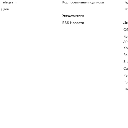
Telegram
Корпоративная подписка
Ре
Дзен
Ра
Уведомления
RSS Новости
Др
Об
Ко
до
Хо
Ре
Зн
Са
РБ
РБ
Шк