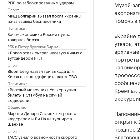
РПЛ по заблокированным ударам
Музей-за
Спорт
экспонаты
МИД Болгарии вызвал посла Украины
помочь в 
из-за взрыва беспилотника
Политика
Зачем экономике России нужна
«Крайне п
товарная биржа
утварь, а
РБК и Петербургская Биржа
архивные
«Локомотив» сыграл нулевую ничью с
аутсайдером РПЛ
портреты
Спорт
например
Bloomberg назвал три выхода для
профессор
Киева на фоне дефицита ракет ПВО
сообщени
Политика
«Веселый молочник» Уолкер купил
Кремль». 
билеты в Стамбул на случай
экскурси
выдворения
Общество
Напомним,
Марат и Динара Сафины сыграют с
Федерером и Ли На на турнире в
открыт к 
Шанхае
позднее 2
Спорт
Благовеще
ТАСС узнал о возможности скорого