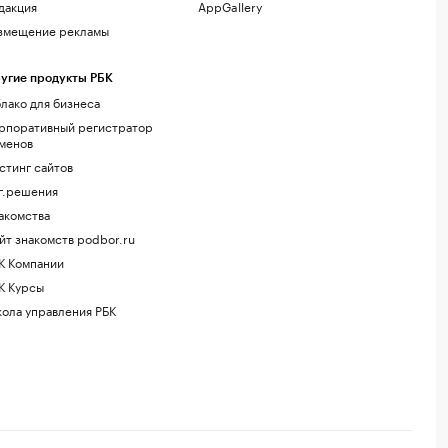
дакция
AppGallery
змещение рекламы
угие продукты РБК
лако для бизнеса
рпоративный регистратор
менов
стинг сайтов
г.решения
акомства
йт знакомств podbor.ru
К Компании
К Курсы
ола управления РБК