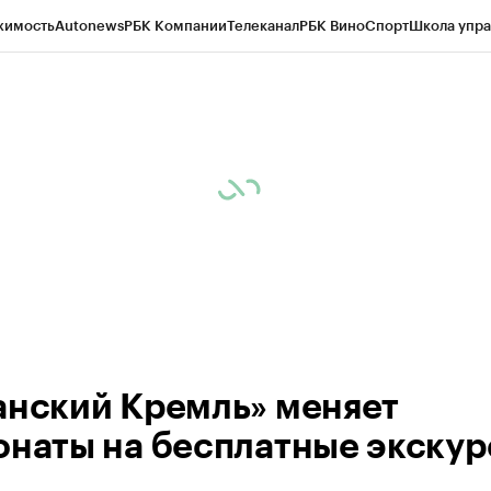
жимость
Autonews
РБК Компании
Телеканал
РБК Вино
Спорт
Школа упра
ипто
РБК Бизнес-среда
Дискуссионный клуб
Исследования
Кредитные 
рагентов
Политика
Экономика
Бизнес
Технологии и медиа
Финансы
Рын
анский Кремль» меняет
онаты на бесплатные экскур