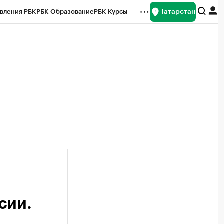
Татарстан
вления РБК
РБК Образование
РБК Курсы
рейтинги
Франшизы
Газета
ок наличной валюты
сии.