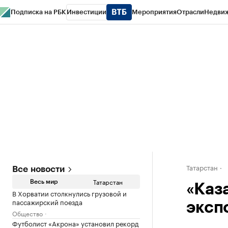
Подписка на РБК
Инвестиции
Мероприятия
Отрасли
Недви
РБК Life
Тренды
Визионеры
Национальные проекты
Город
Стиль
Кр
Спецпроекты СПб
Конференции СПб
Спецпроекты
Проверка конт
Татарстан
Все новости
Татарстан
Весь мир
«Каз
В Хорватии столкнулись грузовой и
пассажирский поезда
эксп
Общество
Футболист «Акрона» установил рекорд