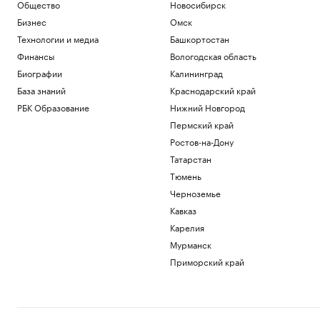
В Финляндии с марта 2027 года введут
Общество
Новосибирск
экзамен на гражданство
Бизнес
Омск
Общество
Технологии и медиа
Башкортостан
В Италии нашли обломки римского
Финансы
Вологодская область
корабля с сотнями античных амфор.
Видео
Биографии
Калининград
Общество
База знаний
Краснодарский край
Влюби в себя инвестора: истории
РБК Образование
Нижний Новгород
компаний, разместивших облигации
Пермский край
РБК и МСП Банк
Ростов-на-Дону
Форвард «Нижнего Новгорода» сделал
хет-трик за 14 минут в Первой лиге
Татарстан
Спорт
Тюмень
«Газпром» заметил антирекорд по
Черноземье
объему запасов газа в Европе
Кавказ
Бизнес
Карелия
Загрузить еще
Мурманск
Приморский край