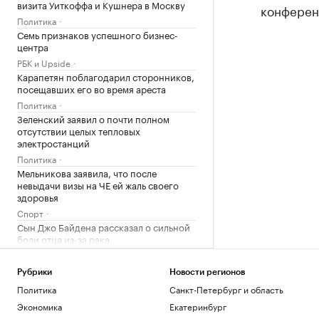
визита Уиткоффа и Кушнера в Москву
конферен
Политика
Семь признаков успешного бизнес-
центра
РБК и Upside
Карапетян поблагодарил сторонников,
посещавших его во время ареста
Политика
Зеленский заявил о почти полном
отсутствии целых тепловых
электростанций
Политика
Мельникова заявила, что после
невыдачи визы на ЧЕ ей жаль своего
здоровья
Спорт
Сын Джо Байдена рассказал о сильной
боли отца из-за рака
Общество
В Геленджике возобновили работу
Рубрики
Новости регионов
пляжей после отмены режима
Политика
Санкт-Петербург и область
опасности БПЛА
Экономика
Екатеринбург
Общество