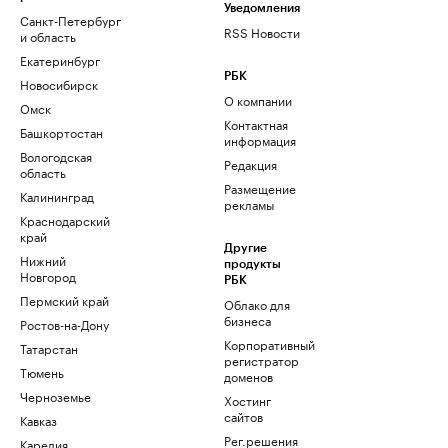
Уведомления
Санкт-Петербург
RSS Новости
и область
Екатеринбург
РБК
Новосибирск
О компании
Омск
Контактная
Башкортостан
информация
Вологодская
Редакция
область
Размещение
Калининград
рекламы
Краснодарский
край
Другие
Нижний
продукты
Новгород
РБК
Пермский край
Облако для
бизнеса
Ростов-на-Дону
Корпоративный
Татарстан
регистратор
Тюмень
доменов
Черноземье
Хостинг
сайтов
Кавказ
Рег.решения
Карелия