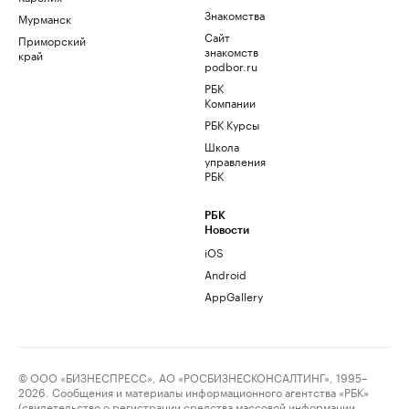
Знакомства
Мурманск
Сайт
Приморский
знакомств
край
podbor.ru
РБК
Компании
РБК Курсы
Школа
управления
РБК
РБК
Новости
iOS
Android
AppGallery
© ООО «БИЗНЕСПРЕСС», АО «РОСБИЗНЕСКОНСАЛТИНГ», 1995–
2026. Сообщения и материалы информационного агентства «РБК»
(свидетельство о регистрации средства массовой информации