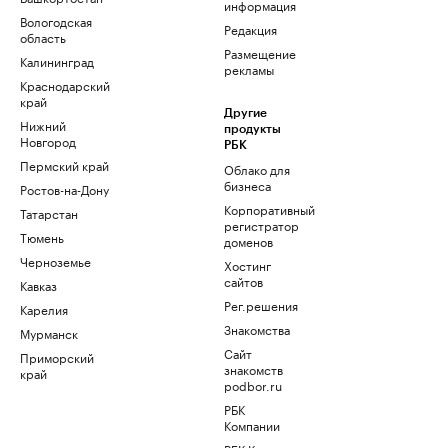
информация
Вологодская
Редакция
область
Размещение
Калининград
рекламы
Краснодарский
край
Другие
Нижний
продукты
Новгород
РБК
Пермский край
Облако для
бизнеса
Ростов-на-Дону
Корпоративный
Татарстан
регистратор
Тюмень
доменов
Черноземье
Хостинг
сайтов
Кавказ
Рег.решения
Карелия
Знакомства
Мурманск
Сайт
Приморский
знакомств
край
podbor.ru
РБК
Компании