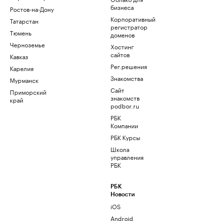
бизнеса
Ростов-на-Дону
Корпоративный
Татарстан
регистратор
Тюмень
доменов
Черноземье
Хостинг
сайтов
Кавказ
Рег.решения
Карелия
Знакомства
Мурманск
Сайт
Приморский
знакомств
край
podbor.ru
РБК
Компании
РБК Курсы
Школа
управления
РБК
РБК
Новости
iOS
Android