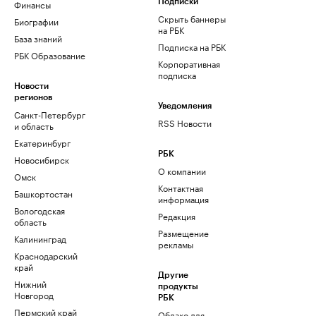
Финансы
Подписки
Скрыть баннеры
Биографии
на РБК
База знаний
Подписка на РБК
РБК Образование
Корпоративная
подписка
Новости
регионов
Уведомления
Санкт-Петербург
RSS Новости
и область
Екатеринбург
РБК
Новосибирск
О компании
Омск
Контактная
Башкортостан
информация
Вологодская
Редакция
область
Размещение
Калининград
рекламы
Краснодарский
край
Другие
Нижний
продукты
Новгород
РБК
Пермский край
Облако для