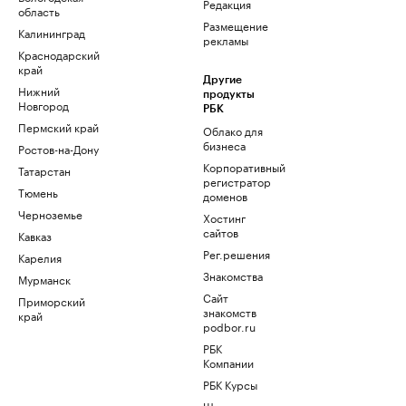
Редакция
область
Размещение
Калининград
рекламы
Краснодарский
край
Другие
Нижний
продукты
Новгород
РБК
Пермский край
Облако для
бизнеса
Ростов-на-Дону
Корпоративный
Татарстан
регистратор
Тюмень
доменов
Черноземье
Хостинг
сайтов
Кавказ
Рег.решения
Карелия
Знакомства
Мурманск
Сайт
Приморский
знакомств
край
podbor.ru
РБК
Компании
РБК Курсы
Школа