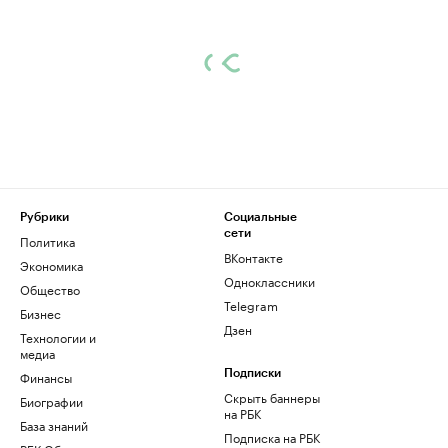
Рубрики
Социальные
сети
Политика
ВКонтакте
Экономика
Одноклассники
Общество
Telegram
Бизнес
Дзен
Технологии и
медиа
Финансы
Подписки
Скрыть баннеры
Биографии
на РБК
База знаний
Подписка на РБК