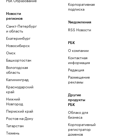
РБК Образование
Корпоративная
подписка
Новости
регионов
Уведомления
Санкт-Петербург
RSS Новости
и область
Екатеринбург
РБК
Новосибирск
О компании
Омск
Контактная
Башкортостан
информация
Вологодская
Редакция
область
Размещение
Калининград
рекламы
Краснодарский
край
Другие
Нижний
продукты
Новгород
РБК
Пермский край
Облако для
бизнеса
Ростов-на-Дону
Корпоративный
Татарстан
регистратор
Тюмень
доменов