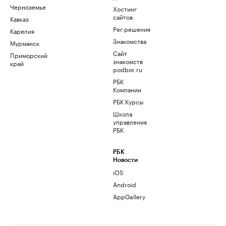
Черноземье
Хостинг
сайтов
Кавказ
Рег.решения
Карелия
Знакомства
Мурманск
Сайт
Приморский
знакомств
край
podbor.ru
РБК
Компании
РБК Курсы
Школа
управления
РБК
РБК
Новости
iOS
Android
AppGallery