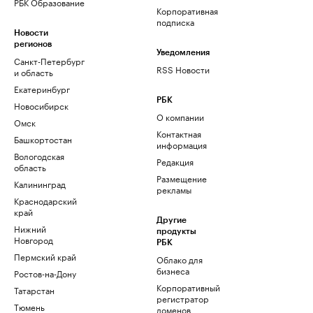
РБК Образование
Корпоративная
подписка
Новости
регионов
Уведомления
Санкт-Петербург
RSS Новости
и область
Екатеринбург
РБК
Новосибирск
О компании
Омск
Контактная
Башкортостан
информация
Вологодская
Редакция
область
Размещение
Калининград
рекламы
Краснодарский
край
Другие
Нижний
продукты
Новгород
РБК
Пермский край
Облако для
бизнеса
Ростов-на-Дону
Корпоративный
Татарстан
регистратор
Тюмень
доменов