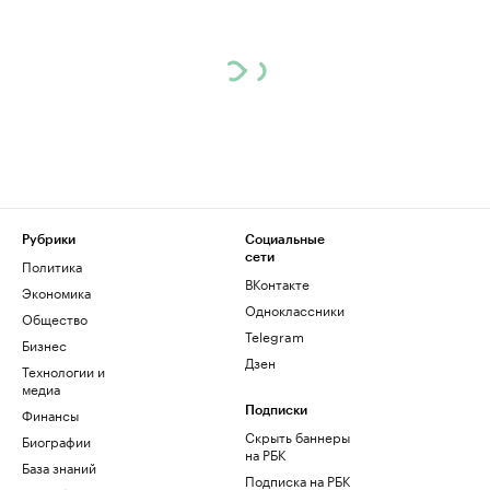
Рубрики
Социальные
сети
Политика
ВКонтакте
Экономика
Одноклассники
Общество
Telegram
Бизнес
Дзен
Технологии и
медиа
Финансы
Подписки
Скрыть баннеры
Биографии
на РБК
База знаний
Подписка на РБК