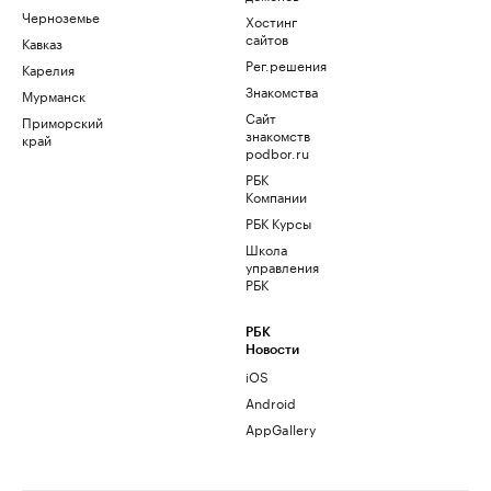
Черноземье
Хостинг
сайтов
Кавказ
Рег.решения
Карелия
Знакомства
Мурманск
Сайт
Приморский
знакомств
край
podbor.ru
РБК
Компании
РБК Курсы
Школа
управления
РБК
РБК
Новости
iOS
Android
AppGallery