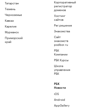
Корпоративный
Татарстан
регистратор
Тюмень
доменов
Черноземье
Хостинг
сайтов
Кавказ
Рег.решения
Карелия
Знакомства
Мурманск
Сайт
Приморский
знакомств
край
podbor.ru
РБК
Компании
РБК Курсы
Школа
управления
РБК
РБК
Новости
iOS
Android
AppGallery