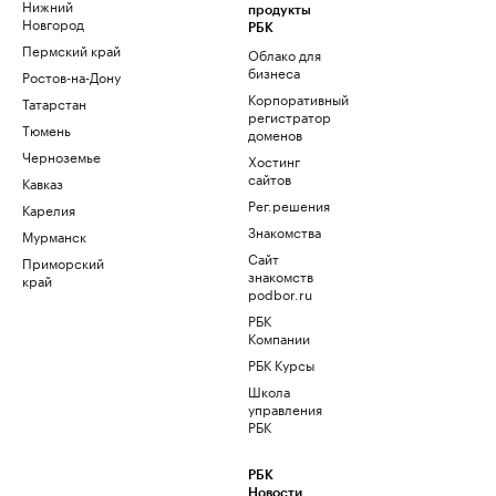
Нижний
продукты
Новгород
РБК
Пермский край
Облако для
бизнеса
Ростов-на-Дону
Корпоративный
Татарстан
регистратор
Тюмень
доменов
Черноземье
Хостинг
сайтов
Кавказ
Рег.решения
Карелия
Знакомства
Мурманск
Сайт
Приморский
знакомств
край
podbor.ru
РБК
Компании
РБК Курсы
Школа
управления
РБК
РБК
Новости