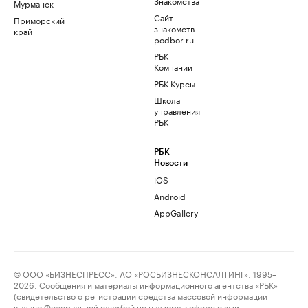
Знакомства
Мурманск
Сайт
Приморский
знакомств
край
podbor.ru
РБК
Компании
РБК Курсы
Школа
управления
РБК
РБК
Новости
iOS
Android
AppGallery
© ООО «БИЗНЕСПРЕСС», АО «РОСБИЗНЕСКОНСАЛТИНГ», 1995–
2026. Сообщения и материалы информационного агентства «РБК»
(свидетельство о регистрации средства массовой информации
выдано Федеральной службой по надзору в сфере связи,