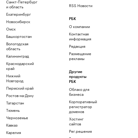
Санкт-Петербург
RSS Новости
и область
Екатеринбург
РБК
Новосибирск
О компании
Омск
Контактная
Башкортостан
информация
Вологодская
Редакция
область
Размещение
Калининград
рекламы
Краснодарский
край
Другие
Нижний
продукты
Новгород
РБК
Пермский край
Облако для
бизнеса
Ростов-на-Дону
Корпоративный
Татарстан
регистратор
Тюмень
доменов
Черноземье
Хостинг
сайтов
Кавказ
Рег.решения
Карелия