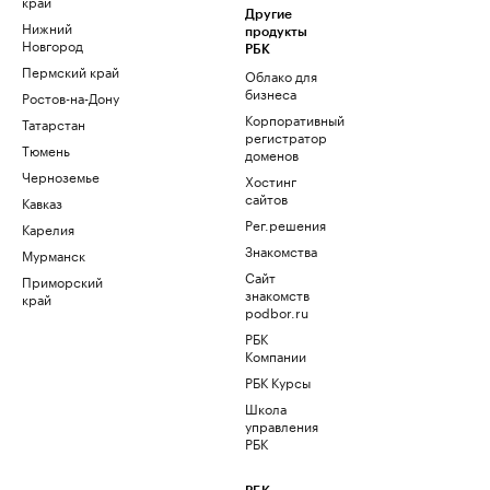
край
Другие
Нижний
продукты
Новгород
РБК
Пермский край
Облако для
бизнеса
Ростов-на-Дону
Корпоративный
Татарстан
регистратор
Тюмень
доменов
Черноземье
Хостинг
сайтов
Кавказ
Рег.решения
Карелия
Знакомства
Мурманск
Сайт
Приморский
знакомств
край
podbor.ru
РБК
Компании
РБК Курсы
Школа
управления
РБК