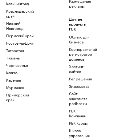
Размещение
Калининград
рекламы
Краснодарский
край
Другие
Нижний
продукты
Новгород
РБК
Пермский край
Облако для
бизнеса
Ростов-на-Дону
Корпоративный
Татарстан
регистратор
Тюмень
доменов
Черноземье
Хостинг
сайтов
Кавказ
Рег.решения
Карелия
Знакомства
Мурманск
Сайт
Приморский
знакомств
край
podbor.ru
РБК
Компании
РБК Курсы
Школа
управления