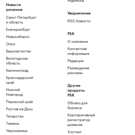
Новости
регионов
Уведомления
Санкт-Петербург
RSS Новости
и область
Екатеринбург
РБК
Новосибирск
О компании
Омск
Контактная
Башкортостан
информация
Вологодская
Редакция
область
Размещение
Калининград
рекламы
Краснодарский
край
Другие
Нижний
продукты
Новгород
РБК
Пермский край
Облако для
бизнеса
Ростов-на-Дону
Корпоративный
Татарстан
регистратор
Тюмень
доменов
Черноземье
Хостинг