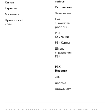
сайтов
Кавказ
Рег.решения
Карелия
Знакомства
Мурманск
Сайт
Приморский
знакомств
край
podbor.ru
РБК
Компании
РБК Курсы
Школа
управления
РБК
РБК
Новости
iOS
Android
AppGallery