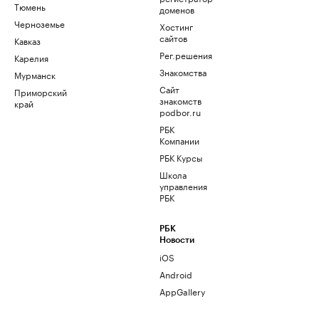
Тюмень
доменов
Черноземье
Хостинг
сайтов
Кавказ
Рег.решения
Карелия
Знакомства
Мурманск
Сайт
Приморский
знакомств
край
podbor.ru
РБК
Компании
РБК Курсы
Школа
управления
РБК
РБК
Новости
iOS
Android
AppGallery