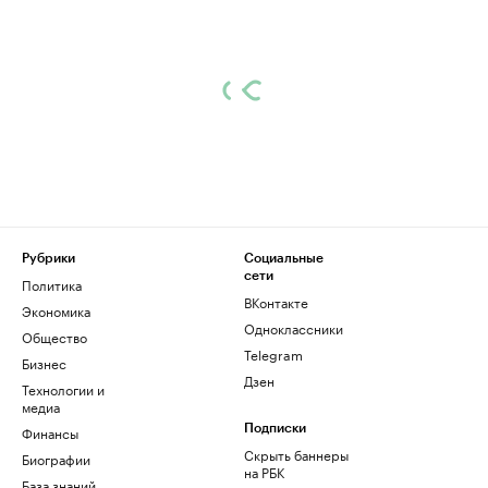
Рубрики
Социальные
сети
Политика
ВКонтакте
Экономика
Одноклассники
Общество
Telegram
Бизнес
Дзен
Технологии и
медиа
Финансы
Подписки
Скрыть баннеры
Биографии
на РБК
База знаний