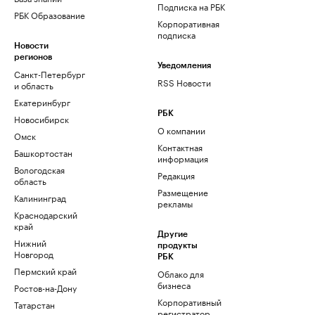
Подписка на РБК
РБК Образование
Корпоративная
подписка
Новости
регионов
Уведомления
Санкт-Петербург
RSS Новости
и область
Екатеринбург
РБК
Новосибирск
О компании
Омск
Контактная
Башкортостан
информация
Вологодская
Редакция
область
Размещение
Калининград
рекламы
Краснодарский
край
Другие
Нижний
продукты
Новгород
РБК
Пермский край
Облако для
бизнеса
Ростов-на-Дону
Корпоративный
Татарстан
регистратор