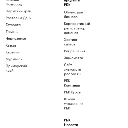
продукты
Новгород
РБК
Пермский край
Облако для
бизнеса
Ростов-на-Дону
Корпоративный
Татарстан
регистратор
Тюмень
доменов
Черноземье
Хостинг
сайтов
Кавказ
Рег.решения
Карелия
Знакомства
Мурманск
Сайт
Приморский
знакомств
край
podbor.ru
РБК
Компании
РБК Курсы
Школа
управления
РБК
РБК
Новости