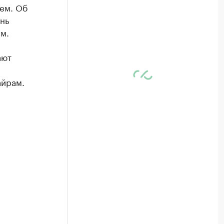
ем. Об
нь
м.
ают
айрам.