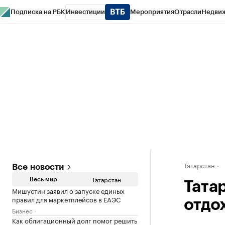
Подписка на РБК
Инвестиции
Мероприятия
Отрасли
Недви
РБК Life
Тренды
Визионеры
Национальные проекты
Город
Стиль
Кр
Спецпроекты СПб
Конференции СПб
Спецпроекты
Проверка конт
Татарстан
Все новости
Татарстан
Весь мир
Тата
Мишустин заявил о запуске единых
правил для маркетплейсов в ЕАЭС
отдох
Бизнес
Как облигационный долг помог решить