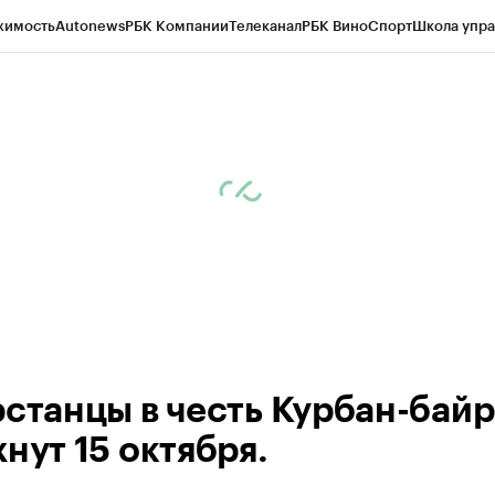
жимость
Autonews
РБК Компании
Телеканал
РБК Вино
Спорт
Школа упра
ипто
РБК Бизнес-среда
Дискуссионный клуб
Исследования
Кредитные 
рагентов
Политика
Экономика
Бизнес
Технологии и медиа
Финансы
Рын
рстанцы в честь Курбан-бай
нут 15 октября.