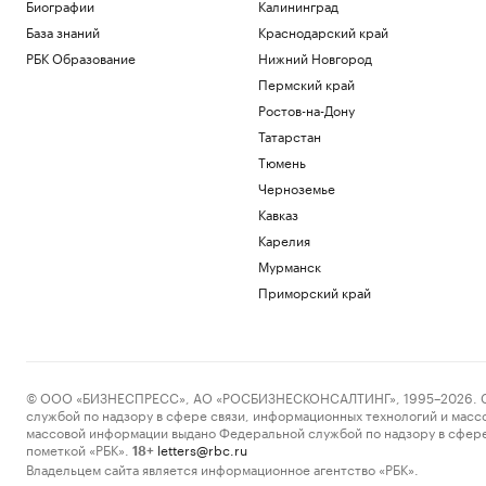
Биографии
Калининград
Иран предложил запретить проход
судов США через Ормузский пролив
База знаний
Краснодарский край
Политика
РБК Образование
Нижний Новгород
Корпоративный налог в ОАЭ: как не
Пермский край
повторить фатальные ошибки 2025
Ростов-на-Дону
года
Татарстан
Подписка на РБК
Инвесторы вложили рекордные ₽33,7
Тюмень
млрд в фонды денежного рынка в июле
Черноземье
Инвестиции
Кавказ
В результате нападений на
Карелия
криптоинвесторов украдено $30 млн с
начала года
Мурманск
Крипто
Приморский край
Финансы после 60: ошибки, которые
стоят дорого
РБК Компании
Загрузить еще
© ООО «БИЗНЕСПРЕСС», АО «РОСБИЗНЕСКОНСАЛТИНГ», 1995–2026. Сообщ
службой по надзору в сфере связи, информационных технологий и масс
массовой информации выдано Федеральной службой по надзору в сфере
пометкой «РБК».
letters@rbc.ru
18+
Владельцем сайта является информационное агентство «РБК».