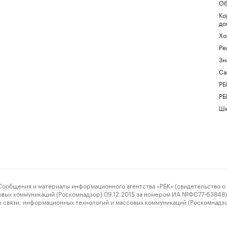
Об
Ко
до
Хо
Ре
Зн
Са
РБ
РБ
Шк
ения и материалы информационного агентства «РБК» (свидетельство о 
овых коммуникаций (Роскомнадзор) 09.12.2015 за номером ИА №ФС77-63848) 
 связи, информационных технологий и массовых коммуникаций (Роскомнадз