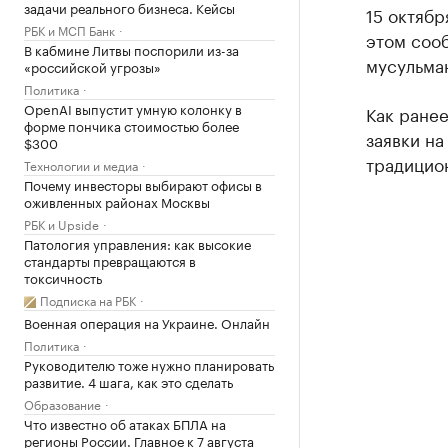
задачи реального бизнеса. Кейсы
15 октябр
РБК и МСП Банк
этом сооб
В кабмине Литвы поспорили из-за
мусульман
«российской угрозы»
Политика
OpenAI выпустит умную колонку в
Как ране
форме пончика стоимостью более
заявки н
$300
традицио
Технологии и медиа
Почему инвесторы выбирают офисы в
оживленных районах Москвы
РБК и Upside
Патология управления: как высокие
стандарты превращаются в
токсичность
Подписка на РБК
Военная операция на Украине. Онлайн
Политика
Руководителю тоже нужно планировать
развитие. 4 шага, как это сделать
Образование
Что известно об атаках БПЛА на
регионы России. Главное к 7 августа