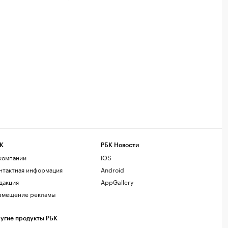
К
РБК Новости
компании
iOS
нтактная информация
Android
дакция
AppGallery
змещение рекламы
угие продукты РБК