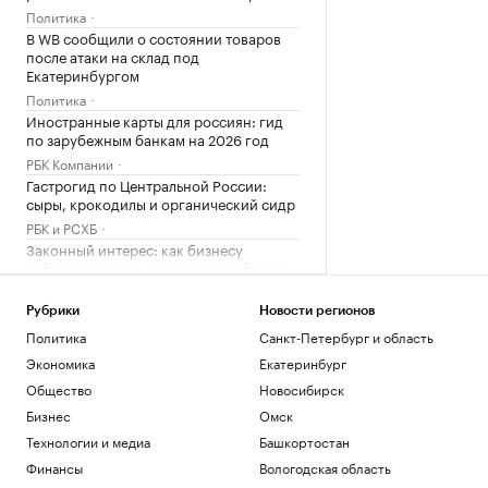
Политика
В WB сообщили о состоянии товаров
после атаки на склад под
Екатеринбургом
Политика
Иностранные карты для россиян: гид
по зарубежным банкам на 2026 год
РБК Компании
Гастрогид по Центральной России:
сыры, крокодилы и органический сидр
РБК и РСХБ
Законный интерес: как бизнесу
избежать правовых рисков в работе с
Китаем
Татарстан
Рубрики
Новости регионов
Эксперты объяснили, почему жилье для
Политика
Санкт-Петербург и область
студентов надо было искать «вчера»
Экономика
Екатеринбург
РАДИО
Общество
Новосибирск
Недвижимость
Бизнес
Омск
Пашинян заявил о понимании
невозможности членства сразу в ЕС и
Технологии и медиа
Башкортостан
ЕАЭС
Финансы
Вологодская область
Политика