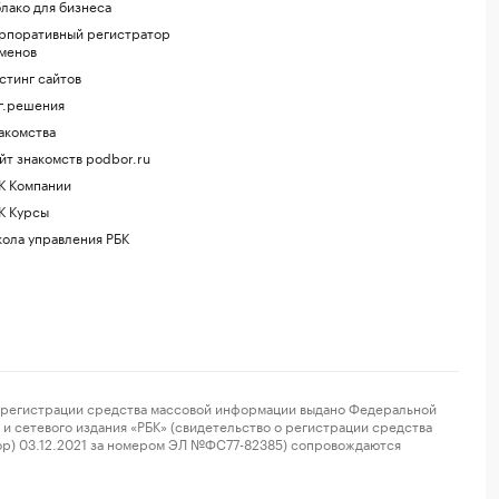
лако для бизнеса
рпоративный регистратор
менов
стинг сайтов
г.решения
акомства
йт знакомств podbor.ru
К Компании
К Курсы
ола управления РБК
регистрации средства массовой информации выдано Федеральной
и сетевого издания «РБК» (свидетельство о регистрации средства
ор) 03.12.2021 за номером ЭЛ №ФС77-82385) сопровождаются