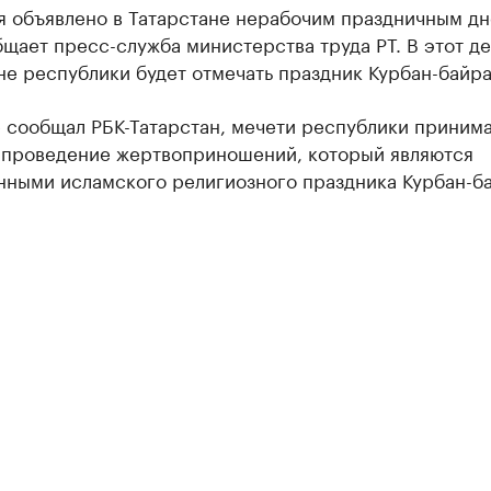
я объявлено в Татарстане нерабочим праздничным дн
щает пресс-служба министерства труда РТ. В этот де
е республики будет отмечать праздник Курбан-байра
е сообщал РБК-Татарстан, мечети республики приним
а проведение жертвоприношений, который являются
нными исламского религиозного праздника Курбан-б