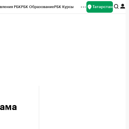
Татарстан
вления РБК
РБК Образование
РБК Курсы
рейтинги
Франшизы
Газета
ок наличной валюты
рама