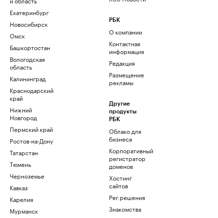
и область
Екатеринбург
РБК
Новосибирск
О компании
Омск
Контактная
Башкортостан
информация
Вологодская
Редакция
область
Размещение
Калининград
рекламы
Краснодарский
край
Другие
Нижний
продукты
Новгород
РБК
Пермский край
Облако для
бизнеса
Ростов-на-Дону
Корпоративный
Татарстан
регистратор
Тюмень
доменов
Черноземье
Хостинг
сайтов
Кавказ
Рег.решения
Карелия
Знакомства
Мурманск