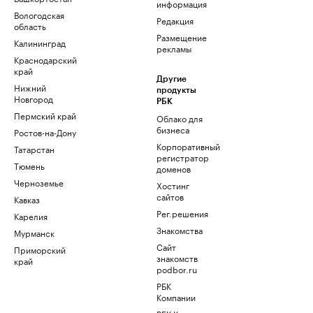
информация
Вологодская
Редакция
область
Размещение
Калининград
рекламы
Краснодарский
край
Другие
Нижний
продукты
Новгород
РБК
Пермский край
Облако для
бизнеса
Ростов-на-Дону
Корпоративный
Татарстан
регистратор
Тюмень
доменов
Черноземье
Хостинг
сайтов
Кавказ
Рег.решения
Карелия
Знакомства
Мурманск
Сайт
Приморский
знакомств
край
podbor.ru
РБК
Компании