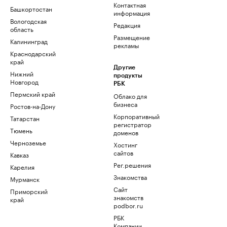
Контактная
Башкортостан
информация
Вологодская
Редакция
область
Размещение
Калининград
рекламы
Краснодарский
край
Другие
Нижний
продукты
Новгород
РБК
Пермский край
Облако для
бизнеса
Ростов-на-Дону
Корпоративный
Татарстан
регистратор
Тюмень
доменов
Черноземье
Хостинг
сайтов
Кавказ
Рег.решения
Карелия
Знакомства
Мурманск
Сайт
Приморский
знакомств
край
podbor.ru
РБК
Компании