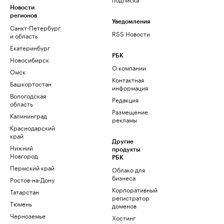
Новости
регионов
Уведомления
Санкт-Петербург
RSS Новости
и область
Екатеринбург
РБК
Новосибирск
О компании
Омск
Контактная
Башкортостан
информация
Вологодская
Редакция
область
Размещение
Калининград
рекламы
Краснодарский
край
Другие
Нижний
продукты
Новгород
РБК
Пермский край
Облако для
бизнеса
Ростов-на-Дону
Корпоративный
Татарстан
регистратор
Тюмень
доменов
Черноземье
Хостинг