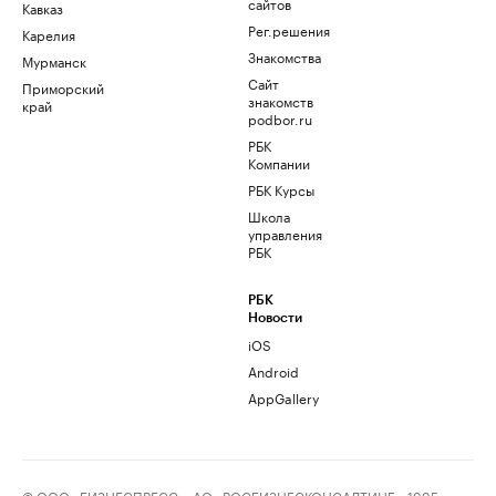
сайтов
Кавказ
Рег.решения
Карелия
Знакомства
Мурманск
Сайт
Приморский
знакомств
край
podbor.ru
РБК
Компании
РБК Курсы
Школа
управления
РБК
РБК
Новости
iOS
Android
AppGallery
© ООО «БИЗНЕСПРЕСС», АО «РОСБИЗНЕСКОНСАЛТИНГ», 1995–