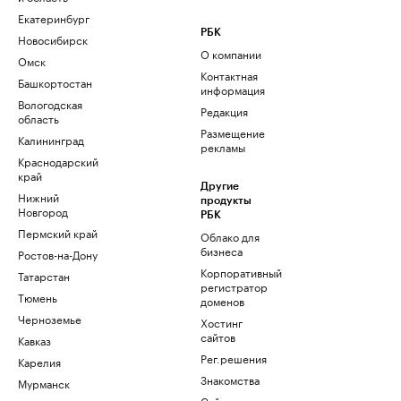
Екатеринбург
РБК
Новосибирск
О компании
Омск
Контактная
Башкортостан
информация
Вологодская
Редакция
область
Размещение
Калининград
рекламы
Краснодарский
край
Другие
Нижний
продукты
Новгород
РБК
Пермский край
Облако для
бизнеса
Ростов-на-Дону
Корпоративный
Татарстан
регистратор
Тюмень
доменов
Черноземье
Хостинг
сайтов
Кавказ
Рег.решения
Карелия
Знакомства
Мурманск
Сайт