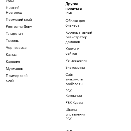
край
Другие
Нижний
продукты
Новгород
РБК
Пермский край
Облако для
бизнеса
Ростов-на-Дону
Корпоративный
Татарстан
регистратор
Тюмень
доменов
Черноземье
Хостинг
сайтов
Кавказ
Рег.решения
Карелия
Знакомства
Мурманск
Сайт
Приморский
знакомств
край
podbor.ru
РБК
Компании
РБК Курсы
Школа
управления
РБК