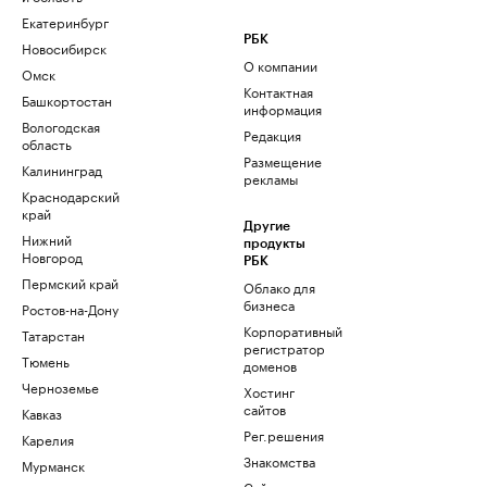
Екатеринбург
РБК
Новосибирск
О компании
Омск
Контактная
Башкортостан
информация
Вологодская
Редакция
область
Размещение
Калининград
рекламы
Краснодарский
край
Другие
Нижний
продукты
Новгород
РБК
Пермский край
Облако для
бизнеса
Ростов-на-Дону
Корпоративный
Татарстан
регистратор
Тюмень
доменов
Черноземье
Хостинг
сайтов
Кавказ
Рег.решения
Карелия
Знакомства
Мурманск
Сайт