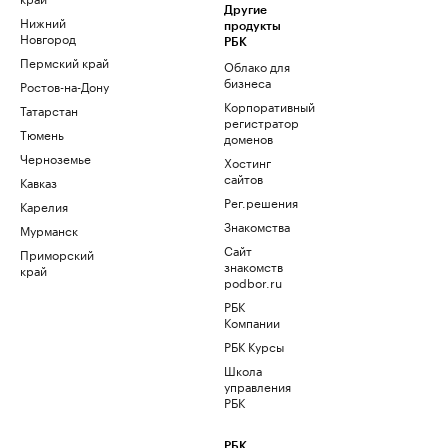
Другие
Нижний
продукты
Новгород
РБК
Пермский край
Облако для
бизнеса
Ростов-на-Дону
Корпоративный
Татарстан
регистратор
Тюмень
доменов
Черноземье
Хостинг
сайтов
Кавказ
Рег.решения
Карелия
Знакомства
Мурманск
Сайт
Приморский
знакомств
край
podbor.ru
РБК
Компании
РБК Курсы
Школа
управления
РБК
РБК