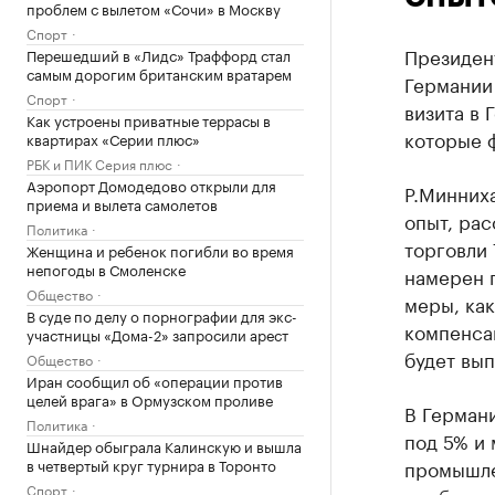
проблем с вылетом «Сочи» в Москву
Спорт
Президент
Перешедший в «Лидс» Траффорд стал
самым дорогим британским вратарем
Германии
Спорт
визита в
Как устроены приватные террасы в
которые ф
квартирах «Серии плюс»
РБК и ПИК Серия плюс
Аэропорт Домодедово открыли для
Р.Минниха
приема и вылета самолетов
опыт, ра
Политика
торговли 
Женщина и ребенок погибли во время
непогоды в Смоленске
намерен 
Общество
меры, как
В суде по делу о порнографии для экс-
компенсац
участницы «Дома-2» запросили арест
будет вып
Общество
Иран сообщил об «операции против
целей врага» в Ормузском проливе
В Германи
Политика
под 5% и 
Шнайдер обыграла Калинскую и вышла
в четвертый круг турнира в Торонто
промышлен
Спорт