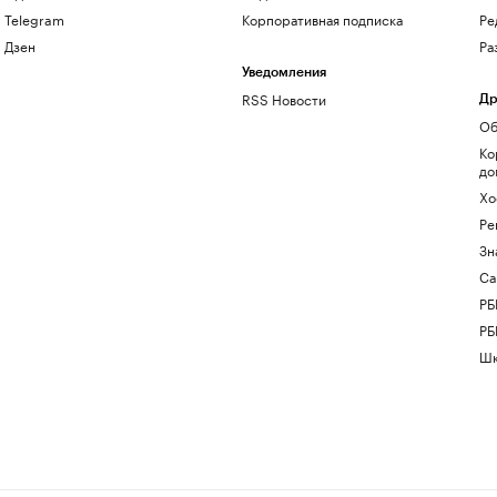
Telegram
Корпоративная подписка
Ре
Дзен
Ра
Уведомления
RSS Новости
Др
Об
Ко
до
Хо
Ре
Зн
Са
РБ
РБ
Шк