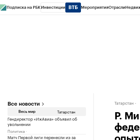
Подписка на РБК
Инвестиции
Мероприятия
Отрасли
Недви
РБК Life
Тренды
Визионеры
Национальные проекты
Город
Стиль
Кр
Спецпроекты СПб
Конференции СПб
Спецпроекты
Проверка конт
Татарстан
Все новости
Татарстан
Весь мир
Р. М
Гендиректор «ИжАвиа» объявил об
увольнении
феде
Политика
Матч Первой лиги перенесли из-за
опыт