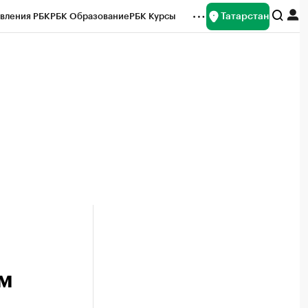
Татарстан
вления РБК
РБК Образование
РБК Курсы
рейтинги
Франшизы
Газета
ок наличной валюты
ом