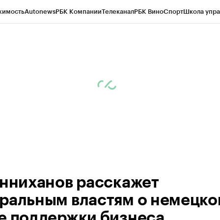
жимость
Autonews
РБК Компании
Телеканал
РБК Вино
Спорт
Школа упра
ипто
РБК Бизнес-среда
Дискуссионный клуб
Исследования
Кредитные 
рагентов
Политика
Экономика
Бизнес
Технологии и медиа
Финансы
Рын
инниханов расскажет
ральным властям о немецк
е поддержки бизнеса.