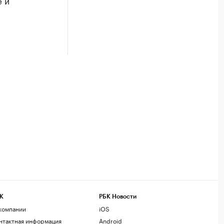
 и
К
РБК Новости
компании
iOS
нтактная информация
Android