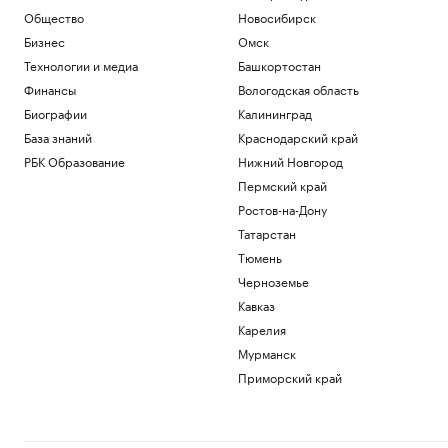
Генсек ООН осудил атаки украинских
Общество
Новосибирск
беспилотников на регионы России
Бизнес
Омск
Политика
Технологии и медиа
Башкортостан
Будущее Ходынского поля: от пашни и
Финансы
Вологодская область
аэродрома до города в городе
Биографии
Калининград
РБК и Stone
Футболисты «Сочи» из-за закрытия
База знаний
Краснодарский край
аэропорта не смогли вылететь на матч
РБК Образование
Нижний Новгород
Спорт
Пермский край
Винисиус продлил контракт с «Реалом»
на фоне слухов об уходе в «Арсенал»
Ростов-на-Дону
Спорт
Татарстан
Тюмень
Загрузить еще
Черноземье
Кавказ
Карелия
Мурманск
Приморский край