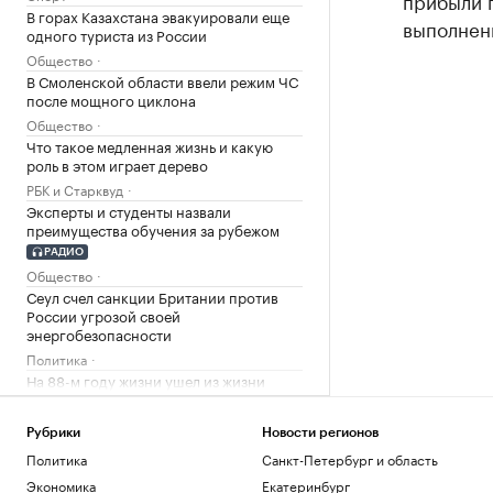
прибыли 
В горах Казахстана эвакуировали еще
выполнени
одного туриста из России
Общество
В Смоленской области ввели режим ЧС
после мощного циклона
Общество
Что такое медленная жизнь и какую
роль в этом играет дерево
РБК и Старквуд
Эксперты и студенты назвали
преимущества обучения за рубежом
РАДИО
Общество
Сеул счел санкции Британии против
России угрозой своей
энергобезопасности
Политика
На 88-м году жизни ушел из жизни
художник Николай Марков
Общество
Рубрики
Новости регионов
Отличия бензина классов Евро-2,
Политика
Санкт-Петербург и область
Евро-3, Евро-4 и Евро-5. Видео РБК
Экономика
Екатеринбург
Общество