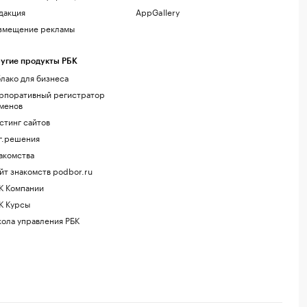
дакция
AppGallery
змещение рекламы
угие продукты РБК
лако для бизнеса
рпоративный регистратор
менов
стинг сайтов
г.решения
акомства
йт знакомств podbor.ru
К Компании
К Курсы
ола управления РБК