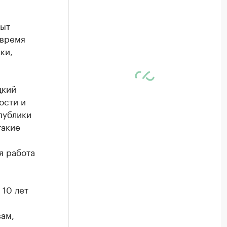
пыт
 время
ки,
цкий
ости и
публики
такие
я работа
 10 лет
вам,