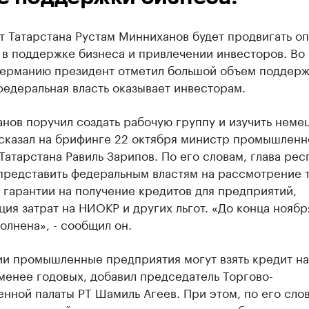
 Татарстана Рустам Минниханов будет продвигать о
 в поддержке бизнеса и привлечении инвесторов. Во
 Германию президент отметил большой объем поддерж
едеральная власть оказывает инвесторам.
нов поручил создать рабочую группу и изучить неме
ссказал на брифинге 22 октября министр промышленн
Татарстана Равиль Зарипов. По его словам, глава рес
представить федеральным властям на рассмотрение 
 гарантии на получение кредитов для предприятий,
ия затрат на НИОКР и других льгот. «До конца ноябр
олнена», - сообщил он.
и промышленные предприятия могут взять кредит на
менее годовых, добавил председатель Торгово-
ной палаты РТ Шамиль Агеев. При этом, по его сло