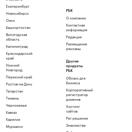
Екатеринбург
РБК
Новосибирск
О компании
Омск
Контактная
Башкортостан
информация
Вологодская
Редакция
область
Размещение
Калининград
рекламы
Краснодарский
край
Другие
Нижний
продукты
Новгород
РБК
Пермский край
Облако для
бизнеса
Ростов-на-Дону
Корпоративный
Татарстан
регистратор
Тюмень
доменов
Черноземье
Хостинг
сайтов
Кавказ
Рег.решения
Карелия
Знакомства
Мурманск
Сайт